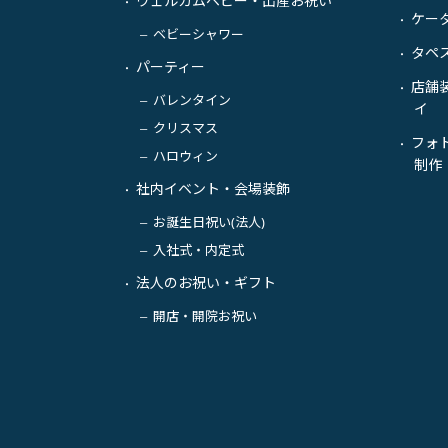
ウェルカムベビー・出産お祝い
・
ケー
・
ベビーシャワー
－
タペ
・
パーティー
・
店舗
・
バレンタイン
－
イ
クリスマス
－
フォ
・
ハロウィン
－
制作
社内イベント・会場装飾
・
お誕生日祝い(法人)
－
入社式・内定式
－
法人のお祝い・ギフト
・
開店・開院お祝い
－