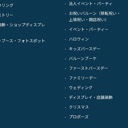
法人イベント・パーティ
・
タリング
お祝いバルーン（移転祝い・
・
ストリー
上場祝い・開店祝い）
装飾・ショップディスプレ
イベント・パーティー
・
ハロウィン
・
トブース・フォトスポット
キッズバースデー
・
バルーンブーケ
・
ファーストバースデー
・
ファミリーデー
・
ウェディング
・
ディスプレイ・店舗装飾
・
クリスマス
・
プロポーズ
・