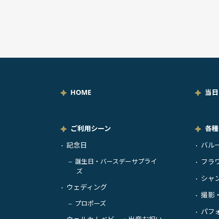
HOME
当日
ご利用シーン
各種
記念日
バル
・
・
誕生日・バースデーサプライ
フラ
－
・
ズ
シャ
・
ウェディング
・
撮影
・
プロポーズ
－
パフ
・