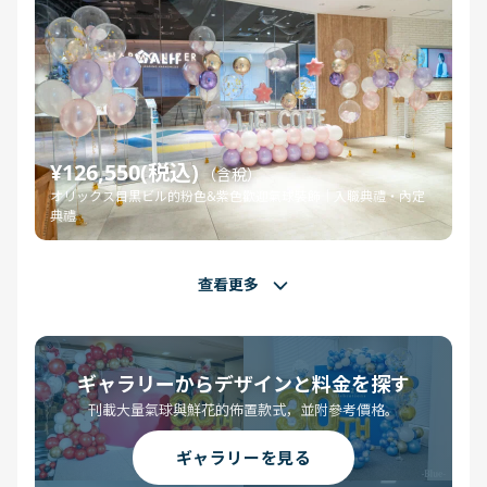
¥126,550(税込)
（含稅）
オリックス目黒ビル的粉色&紫色歡迎氣球裝飾｜入職典禮・內定
典禮
查看更多
ギャラリーからデザインと料金を探す
刊載大量氣球與鮮花的佈置款式，並附參考價格。
ギャラリーを見る