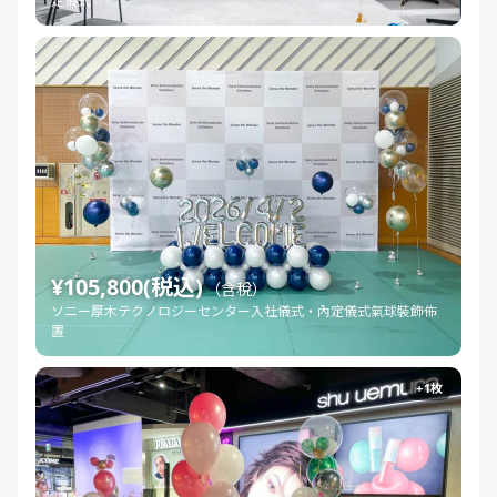
定儀式
¥105,800(税込)
（含稅）
ソニー厚木テクノロジーセンター入社儀式・內定儀式氣球裝飾佈
置
+1枚