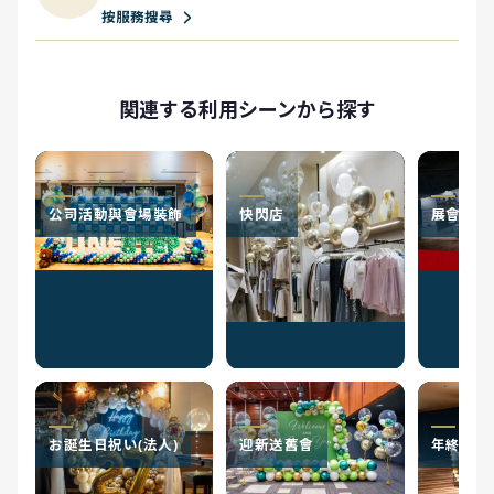
按服務搜尋
関連する利用シーンから探す
公司活動與會場裝飾
快閃店
展會
お誕生日祝い(法人)
迎新送舊會
年終聚會