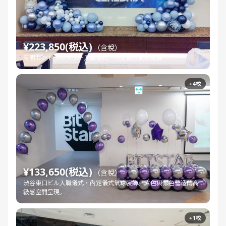
¥223,850(税込)
（含稅）
有明セントラルタワー入職儀式・內定儀式氣球裝飾
+4枚
¥133,650(税込)
（含稅）
渋谷東口ビル入職儀式・內定儀式氣球裝飾。紫色與銀色營造的高
級感空間呈現。
+1枚