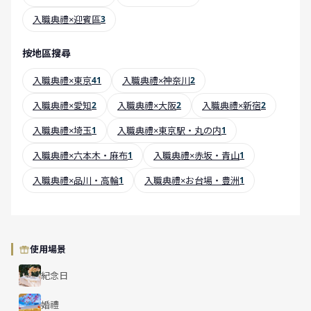
入職典禮×迎賓區
3
按地區搜尋
入職典禮×東京
41
入職典禮×神奈川
2
入職典禮×愛知
2
入職典禮×大阪
2
入職典禮×新宿
2
入職典禮×埼玉
1
入職典禮×東京駅・丸の内
1
入職典禮×六本木・麻布
1
入職典禮×赤坂・青山
1
入職典禮×品川・高輪
1
入職典禮×お台場・豊洲
1
使用場景
紀念日
婚禮