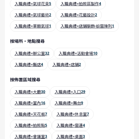
入職典禮×氣球花束
5
入職典禮×拍照區製作
4
入職典禮×氣球藝術
2
入職典禮×花藝設計
2
入職典禮×單顆氣球
1
入職典禮×店鋪裝飾·櫥窗陳列
1
按場所・地點搜尋
入職典禮×辦公室
32
入職典禮×活動會場
10
入職典禮×飯店
4
入職典禮×店鋪
2
按佈置區域搜尋
入職典禮×大廳
30
入職典禮×入口
29
入職典禮×室內
16
入職典禮×舞台
9
入職典禮×天花板
7
入職典禮×休息室
7
入職典禮×拍照點
5
入職典禮×窗邊
4
入職典禮×會議室
3
入職典禮×桌面
3