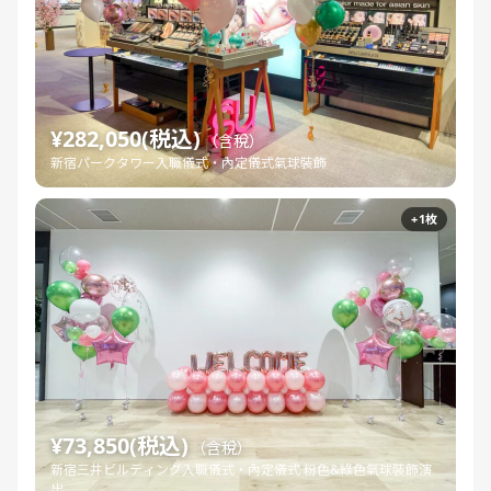
¥282,050(税込)
（含稅）
新宿パークタワー入職儀式・內定儀式氣球裝飾
+1枚
¥73,850(税込)
（含稅）
新宿三井ビルディング入職儀式・內定儀式 粉色&綠色氣球裝飾演
出