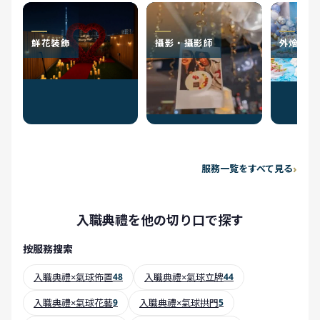
鮮花裝飾
攝影・攝影師
外燴服務
服務一覧をすべて見る
入職典禮を他の切り口で探す
按服務搜索
入職典禮×氣球佈置
48
入職典禮×氣球立牌
44
入職典禮×氣球花藝
9
入職典禮×氣球拱門
5