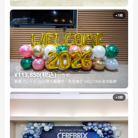
+1枚
¥113,850(税込)
（含稅）
新橋プレイス 2026年入職儀式・內定儀式 WELCOME氣球裝飾
+2枚