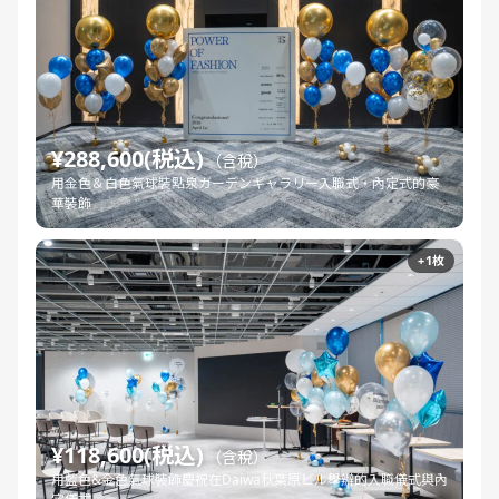
¥288,600(税込)
（含稅）
用金色＆白色氣球裝點泉ガーデンギャラリー入職式・內定式的豪
華裝飾
+1枚
¥118,600(税込)
（含稅）
用藍色&金色氣球裝飾慶祝在Daiwa秋葉原ビル舉辦的入職儀式與內