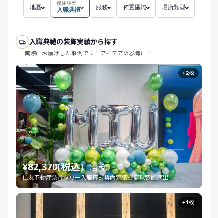
使用場景
地區
服務
佈置區域
場所類型
入職典禮
入職典禮の装飾実績から探す
実際にお届けした事例です！アイデアの参考に！
+2枚
¥82,370(税込)
（含稅）
住友不動産渋谷タワー入職儀式與內定儀式氣球裝飾演出
+1枚