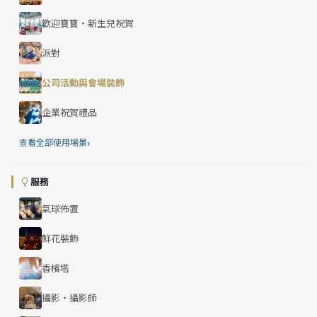
歡迎寶寶・新生兒祝賀
派對
公司活動與會場裝飾
企業祝賀禮品
›
查看全部使用場景
服務
氣球佈置
鮮花裝飾
香檳塔
攝影・攝影師