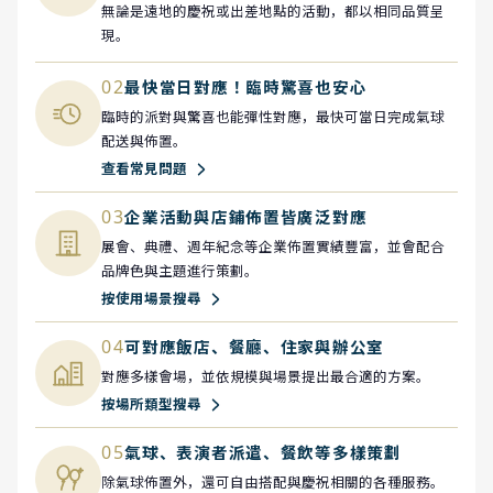
無論是遠地的慶祝或出差地點的活動，都以相同品質呈
現。
02
最快當日對應！臨時驚喜也安心
臨時的派對與驚喜也能彈性對應，最快可當日完成氣球
配送與佈置。
查看常見問題
03
企業活動與店鋪佈置皆廣泛對應
展會、典禮、週年紀念等企業佈置實績豐富，並會配合
品牌色與主題進行策劃。
按使用場景搜尋
04
可對應飯店、餐廳、住家與辦公室
對應多樣會場，並依規模與場景提出最合適的方案。
按場所類型搜尋
05
氣球、表演者派遣、餐飲等多樣策劃
除氣球佈置外，還可自由搭配與慶祝相關的各種服務。