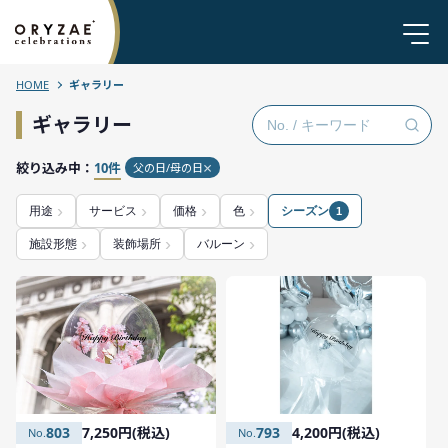
HOME
ギャラリー
ギャラリー
絞り込み中：
10件
父の日/母の日
用途
サービス
価格
色
シーズン
1
施設形態
装飾場所
バルーン
803
7,250円(税込)
793
4,200円(税込)