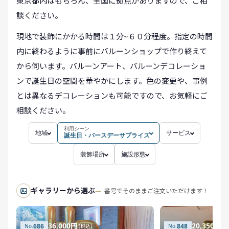
東京都内はもちろん、全国に拠点がありますので、ご相
談ください。
現地で装飾にかかる時間は１分~６０分程度。指定の時間
内に終わるように事前にバルーンショップで作り終えて
から伺います。バルーンアート、バルーンデコレーショ
ンで誕生日の空間を華やかにします。色の変更や、事例
とは異なるデコレーションも可能ですので、お気軽にご
相談ください。
利用シーン
地域
サービス
誕生日・バースデーサプライズ
装飾場所
施設形態
ギャラリーから選ぶ
番号でそのままご注文いただけます！
36,000円
20,350円
686
848
(税込)
(税