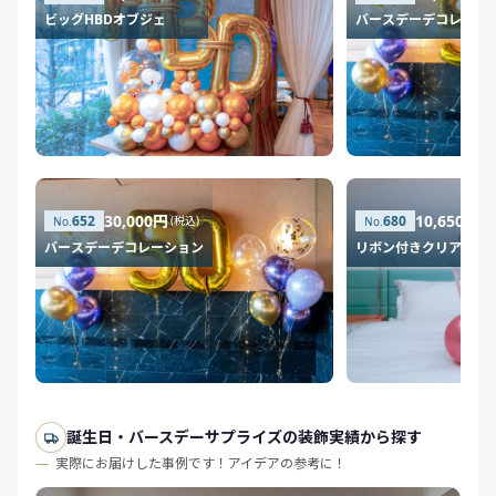
ビッグHBDオブジェ
バースデーデコレーシ
30,000円
10,650円
652
680
(税込)
(税
バースデーデコレーション
リボン付きクリアバル
誕生日・バースデーサプライズの装飾実績から探す
実際にお届けした事例です！アイデアの参考に！