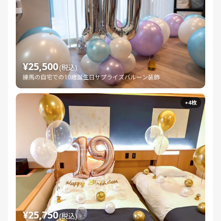
¥25,500
(税込)
練馬の自宅での10歳誕生日サプライズバルーン装飾
+4枚
¥25,750
(税込)