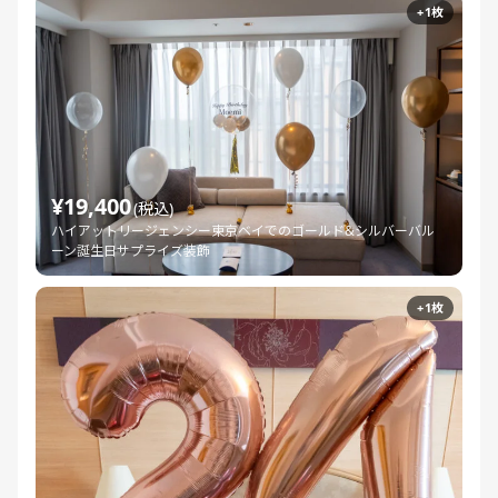
+1枚
¥19,400
(税込)
ハイアットリージェンシー東京ベイでのゴールド&シルバーバル
ーン誕生日サプライズ装飾
+1枚