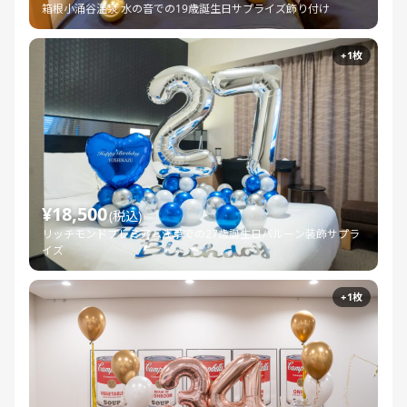
箱根小涌谷温泉 水の音での19歳誕生日サプライズ飾り付け
+1枚
¥18,500
(税込)
リッチモンドプレミアム浅草での27歳誕生日バルーン装飾サプラ
イズ
+1枚