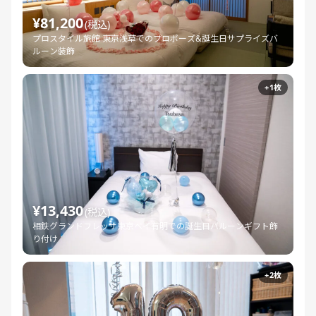
¥81,200
(税込)
プロスタイル旅館 東京浅草でのプロポーズ&誕生日サプライズバ
ルーン装飾
+1枚
¥13,430
(税込)
相鉄グランドフレッサ東京ベイ有明での誕生日バルーンギフト飾
り付け
+2枚