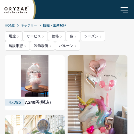
HOME
ギャラリー
妊娠・出産祝い
用途
サービス
価格
色
シーズン
施設形態
装飾場所
バルーン
785
7,240円(税込)