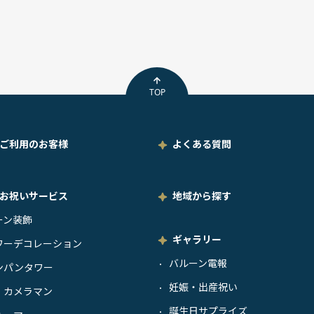
TOP
ご利用のお客様
よくある質問
お祝いサービス
地域から探す
ーン装飾
ギャラリー
ワーデコレーション
バルーン電報
・
ンパンタワー
妊娠・出産祝い
・
・カメラマン
誕生日サプライズ
・