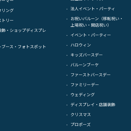
ォーマー
法人イベント・パーティ
・
タリング
お祝いバルーン（移転祝い・
・
ストリー
上場祝い・開店祝い）
装飾・ショップディスプレ
イベント・パーティー
・
ハロウィン
・
トブース・フォトスポット
キッズバースデー
・
バルーンブーケ
・
ファーストバースデー
・
ファミリーデー
・
ウェディング
・
ディスプレイ・店舗装飾
・
クリスマス
・
プロポーズ
・