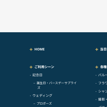
HOME
当日
ご利用シーン
各種
記念日
バル
・
・
誕生日・バースデーサプライ
フラ
－
・
ズ
シャ
・
ウェディング
・
撮影
・
プロポーズ
－