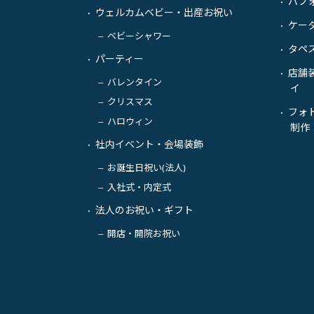
パフ
・
ウェルカムベビー・出産お祝い
・
ケー
・
ベビーシャワー
－
タペ
・
パーティー
・
店舗
・
バレンタイン
－
イ
クリスマス
－
フォ
・
ハロウィン
－
制作
社内イベント・会場装飾
・
お誕生日祝い(法人)
－
入社式・内定式
－
法人のお祝い・ギフト
・
開店・開院お祝い
－