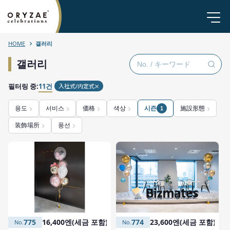
HOME
갤러리
갤러리
필터링 중:
11건
入社式/内定式
용도
서비스
価格
색상
시즌
施設形態
1
装飾場所
풍선
775
16,400엔(세금 포함)
774
23,600엔(세금 포함)