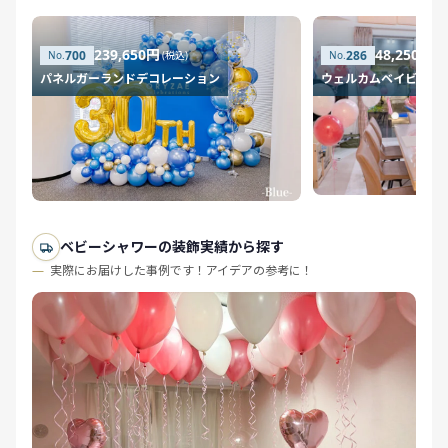
239,650円
48,250円
700
286
(税込)
(税
パネルガーランドデコレーション
ウェルカムベイビー
ベビーシャワーの装飾実績から探す
実際にお届けした事例です！アイデアの参考に！