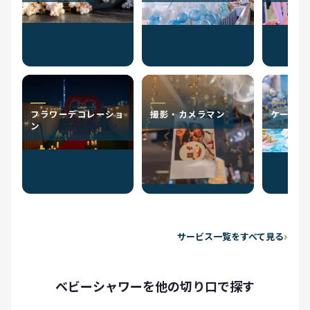
フラワーデコレーショ
撮影・カメラマン
ケータリ
ン
サービス一覧をすべて見る
ベビーシャワーを他の切り口で探す