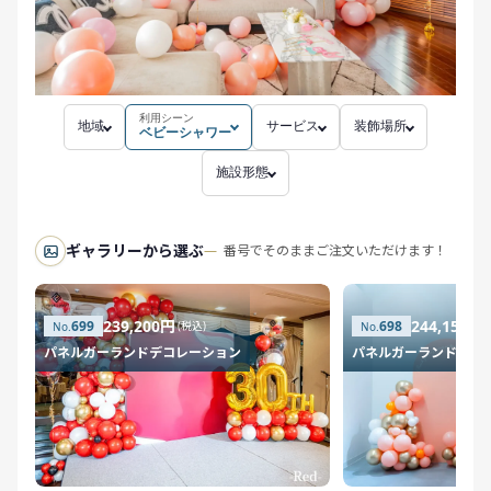
利用シーン
地域
サービス
装飾場所
ベビーシャワー
施設形態
ギャラリーから選ぶ
番号でそのままご注文いただけます！
239,200円
244,150円
699
698
(税込)
パネルガーランドデコレーション
パネルガーランドデコ