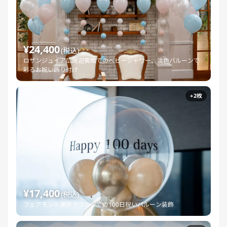
¥24,400
(税込)
ロザンジュイア広尾迎賓館でのベビーシャワー、淡色バルーンで
彩るお祝い飾り付け
+2枚
¥17,400
(税込)
フェアモント東京ラウンジでの100日祝いバルーン装飾