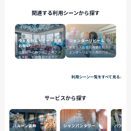
関連する利用シーンから探す
ウェルカムベビー・出産
ジェンダーリビール
お祝い
赤ちゃんの性別発表を彩るジ
出産祝いの飾り付けとギフト
ェンダーリビール用のバルー
を手配。お披露目の会やご自
ン・風船をご用意。会場装飾
宅での記念撮影に合わせたバ
まで対応し、自宅・レストラ
ルーン・フラワーをご用意し
ンへ出張設営します。演出の
ます。事例を掲載していま
施工事例を掲載しています。
利用シーン一覧をすべて見る
す。
サービスから探す
バルーン装飾
シャンパンタワー
パフォー