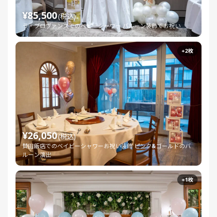
¥85,500
(税込)
ラ・プロヴァンスでのベビーシャワー バルーン装飾でお祝い
+2枚
¥26,050
(税込)
賛田飯店でのベイビーシャワーお祝い装飾 ピンク&ゴールドのバ
ルーン演出
+1枚