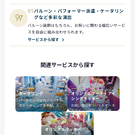
05
バルーン・パフォーマー派遣・ケータリン
グなど多彩な演出
バルーン装飾はもちろん、お祝いに関わる幅広いサービ
スを自由に組み合わせられます。
サービスから探す
関連サービスから探す
ケータリング
オリジナルケーキ・アイ
シングクッキー
パーティーや社内イベントへ
のケータリングを手配。人数
お祝い用のオリジナルケーキ
や会場設備、ご予算に合わせ
とアイシングクッキーを制
てメニューを調整します。実
作。デザインやメッセージの
施事例を掲載しています。
ご要望に合わせ、会場やご自
宅へお届けします。制作事例
オリジナルクッキー
を掲載しています。