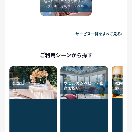
名入れやロゴ入りのオリジナ
ルクッキーを制作。ノベルテ
ィやプチギフト、記念品の用
途に合わせ、デザインと数量
からお見積もりします。
サービス一覧をすべて見る
ご利用シーンから探す
記念日
ウェルカムベビー・出
社内イベ
産お祝い
飾