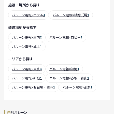
施設・場所から探す
バルーン電報×ホテル
3
バルーン電報×結婚式場
1
装飾場所から探す
バルーン電報×屋内
2
バルーン電報×ロビー
1
バルーン電報×卓上
1
エリアから探す
バルーン電報×東京
3
バルーン電報×沖縄
1
バルーン電報×新宿
1
バルーン電報×赤坂・青山
1
バルーン電報×お台場・豊洲
1
バルーン電報×那覇
1
利用シーン