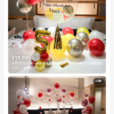
¥19,000
(税込)
ホテルニューオータニ東京エグゼクティブハウス禅での5歳誕生日
バルーン装飾サプライズ
+2枚