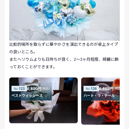
比較的場所を取らずに華やかさを演出できるのが卓上タイプ
の良いところ。
またヘリウムよりも日持ちが良く、2〜3ヶ月程度、綺麗に飾
っておくことができます。
6,800円
6,880円
123
126
(税込)
(税込)
ベストウィッシーズ
ハート・ラ・テール