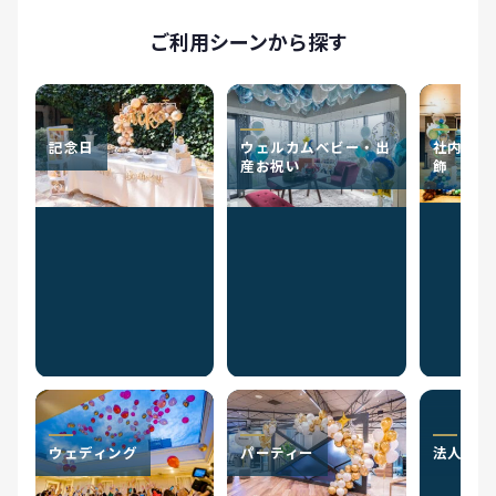
ご利用シーンから探す
記念日
ウェルカムベビー・出
社内イベ
産お祝い
飾
ウェディング
パーティー
法人のお