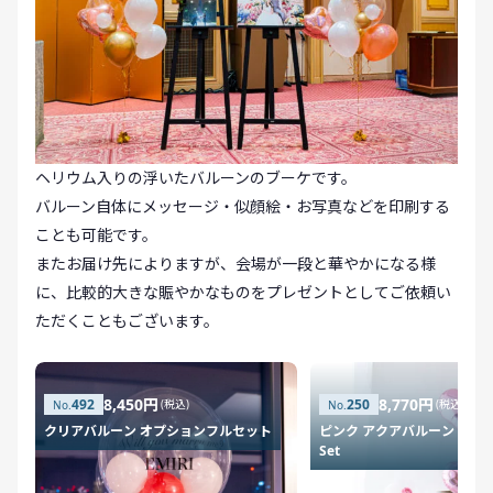
ヘリウム入りの浮いたバルーンのブーケです。
バルーン自体にメッセージ・似顔絵・お写真などを印刷する
ことも可能です。
またお届け先によりますが、会場が一段と華やかになる様
に、比較的大きな賑やかなものをプレゼントとしてご依頼い
ただくこともございます。
8,450円
8,770円
492
250
(税込)
(税込)
クリアバルーン オプションフルセット
ピンク アクアバルーン × ハ
Set