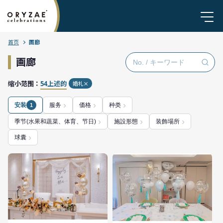
首页
画廊
画廊
缩小范围：
54上述的
婚礼
安装
服务
価格
种类
1
季节(水果和蔬菜、体育、节日)
施設形態
装飾場所
球囊