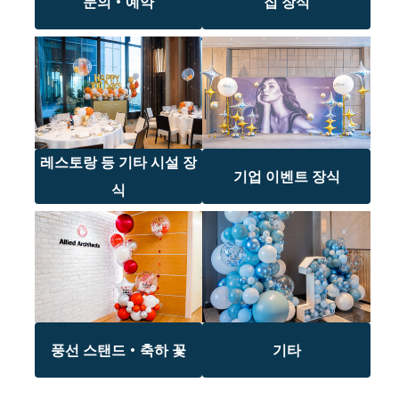
문의・예약
집 장식
레스토랑 등 기타 시설 장
기업 이벤트 장식
식
풍선 스탠드・축하 꽃
기타