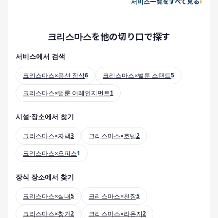
서비스一覧をすべて見る
크리스마스を他の切り口で探す
서비스에서 검색
크리스마스×풍선 장식
6
크리스마스×벌룬 스탠드
5
크리스마스×벌룬 어레인지먼트
1
시설·장소에서 찾기
크리스마스×자택
3
크리스마스×호텔
2
크리스마스×오피스
1
장식 장소에서 찾기
크리스마스×실내
5
크리스마스×천장
5
크리스마스×창가
2
크리스마스×라운지
2