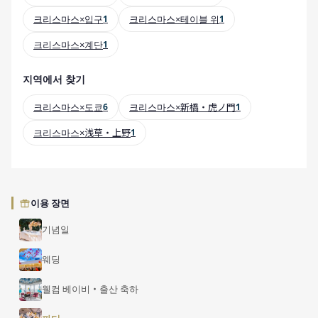
크리스마스×입구
1
크리스마스×테이블 위
1
크리스마스×계단
1
지역에서 찾기
크리스마스×도쿄
6
크리스마스×新橋・虎ノ門
1
크리스마스×浅草・上野
1
이용 장면
기념일
웨딩
웰컴 베이비・출산 축하