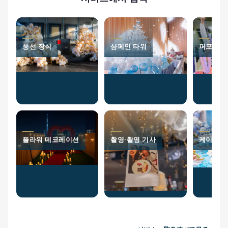
풍선 장식
샴페인 타워
퍼포머
플라워 데코레이션
촬영·촬영 기사
케이터링