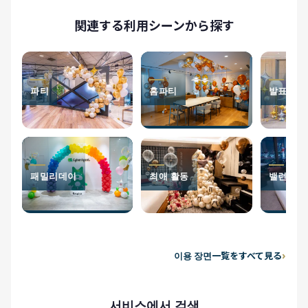
関連する利用シーンから探す
파티
홈파티
발표회
패밀리데이
최애 활동
밸런타인
이용 장면一覧をすべて見る
서비스에서 검색