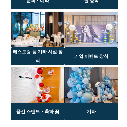
문의・예약
집 장식
레스토랑 등 기타 시설 장
기업 이벤트 장식
식
풍선 스탠드・축하 꽃
기타