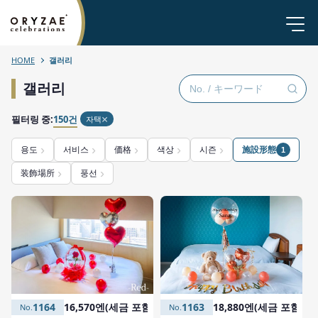
HOME
갤러리
갤러리
필터링 중:
150건
자택
용도
서비스
価格
색상
시즌
施設形態
1
装飾場所
풍선
1163
18,880엔(세금 포함)
1164
16,570엔(세금 포함)