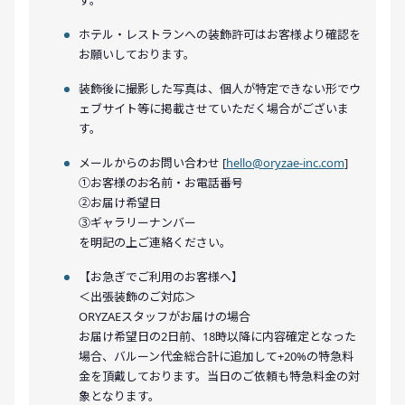
ホテル・レストランへの装飾許可はお客様より確認を
お願いしております。
装飾後に撮影した写真は、個人が特定できない形でウ
ェブサイト等に掲載させていただく場合がございま
す。
メールからのお問い合わせ [
hello@oryzae-inc.com
]
①お客様のお名前・お電話番号
②お届け希望日
③ギャラリーナンバー
を明記の上ご連絡ください。
【お急ぎでご利用のお客様へ】
＜出張装飾のご対応＞
ORYZAEスタッフがお届けの場合
お届け希望日の2日前、18時以降に内容確定となった
場合、バルーン代金総合計に追加して+20%の特急料
金を頂戴しております。当日のご依頼も特急料金の対
象となります。