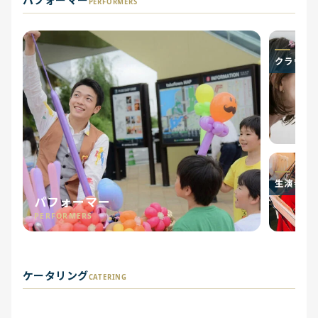
PERFORMERS
クラウン
生演奏
パフォーマー
PERFORMERS
オリジナルケーキ・ア
ケータリング
ケータリング
出張寿司
イシングクッキー
オリジナルクッキー
CATERING
CATERING
SUSHI
CAKE
COOKIE