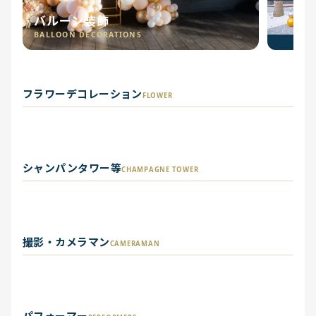
バルーン装飾
BALLOON DECORATIONS
フラワーデコレーショ
フラワーアレンジメン
フラワーデコレーション
ン
フラワースタンド
ト
フラワーギフト
FLOWER
FLOWER
FLOWER STAND
FLOWER ARRANGEMENT
FLOWER GIFT
店舗装飾・ショップデ
フォトブース・フォト
シャンパンタワー等
シャンパンタワー
ィスプレイ
タペストリー
スポット制作
CHAMPAGNE TOWER
CHAMPAGNE TOWER
STORE DISPLAY
TAPESTRY
PHOTO BOOTH
前撮り・フォトウェデ
撮影・カメラマン
撮影・カメラマン
ペット撮影
ィング
CAMERAMAN
CAMERAMAN
PET PHOTO
PHOTO WEDDING
パフォーマー