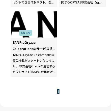
ゼントできる体験ギフト」を制
開するORYZAE株式会社（所在
作・販売するSOW EXPERIENCE
地：東京都港区、代表者：中島
に、Oryzae Celebrationsのバ
裕、以下「オリゼ セレブレーシ
ルーンデコレーションのサービ
ョンズ」）と、あらゆるスペー
ス掲載がスタートしました。 掲
スを1時間単位から貸し借りで
載スタートしたカタログ 以下カ
きるプラットフォーム「スペー
お知らせ
タログの「エンタメ＞パーティ
スマーケット」を運営する株式
ー演出」カテゴリの「オーダー
会社スペースマーケット(本社：
TANPにOryzae
メイドバルーン装飾コース」に
東京都新宿区、代表取締役社
Celebrationsのサービス掲
掲載されております。 総合版カ
長：重松大輔、証券コード：
載がスタート
TANPにOryzae Celebrationsの
タログGREEN ￥10,500 FOR2
4487、以下「スペースマーケッ
商品掲載がスタートいたしまし
ギフト（GREEN）￥10,500
ト」)は、「大好きなあの人をお
た。 株式会社Graciaが運営する
Relax Gift（GREEN）￥10,500
祝いしよう！キャンペーン」と
ギフトサイトTANPにお声がけ
カタログ FOR BABY PLUS
して2020年6月24日（水）～
いただき、TANPへの商品掲載
￥10,500 総合版カタログ
2020年7月14日（火）まで期間
がスタートしました。 TANPと
SILVER ￥50,500 また順次、
限定のお祝いデコレーションス
は 贈りたいギフトが見つかる
1
以下のカタログにも掲載予定で
ペースを２ヵ所で展開します。
「TANP」は、ギフトシーンに
す。 総合版カタログRED
可愛いピンクのバルーンスペー
最適な商品、豊富なオプション
￥20,500 総合版カタログ
ス テラスから眺める隅田川とス
でお客様の大切なひとときを彩
BROWN ￥30,500 SOW
カイツリーはドラマのロケでも