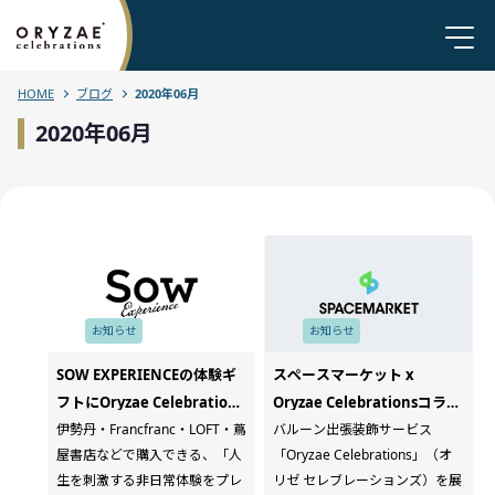
HOME
ブログ
2020年06月
2020年06月
お知らせ
お知らせ
SOW EXPERIENCEの体験ギ
スペースマーケット x
フトにOryzae Celebrations
Oryzae Celebrationsコラボ
のサービス掲載がスタートし
伊勢丹・Francfranc・LOFT・蔦
企画「大好きなあの人をお祝
バルーン出張装飾サービス
屋書店などで購入できる、「人
「Oryzae Celebrations」（オ
ました
いしよう！キャンペーン」が
生を刺激する非日常体験をプレ
リゼ セレブレーションズ）を展
スタート