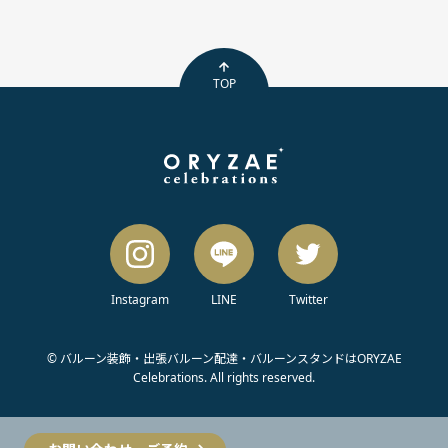
る日本最大級のECプラットフォ
EXPERIENCEについて 2005年
使われる絶景、2020年2月にフ
ームです。
から「人生を刺激する非日常体
ルリノベーションされたスペー
験をプレゼントできる体験ギフ
スが期間限定特別仕様に。 浅草
TOP
ト」を制作・販売。60万人以上
駅徒歩5分、蔵前駅徒歩4分！ピ
（2020年2月現在）が体験して
ンクのバルーンに包まれて、女
いる。
子会やママ会などいかがでしょ
うか？ リッチゴールドバルーン
スペース 西麻布のど真ん中にあ
る、落ちついた雰囲気のシアタ
ールーム。 サプライズの映像を
流すのにも最適です！ゴールド
のバルーンい包まれて、ちょっ
とリッチにお祝いしませんか？
Instagram
LINE
Twitter
期間限定クーポンをスペースマ
ーケットからプレゼント 2スペ
© バルーン装飾・出張バルーン配達・バルーンスタンドはORYZAE
ース限定で使える！2000円クー
Celebrations. All rights reserved.
ポン 上記２つのスペシャルデコ
レーションスペースの予約での
み使える2000円オフクーポンで