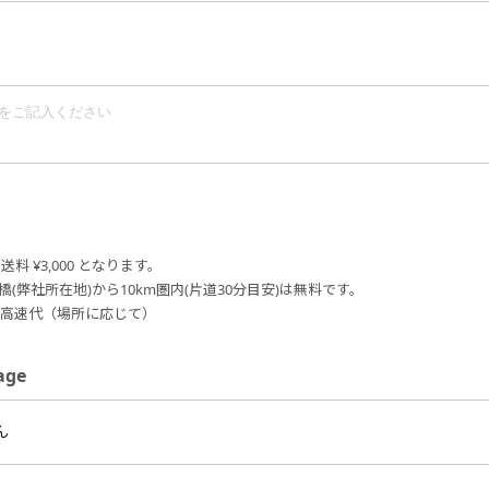
料 ¥3,000 となります。
橋(弊社所在地)から10km圏内(片道30分目安)は無料です。
円＋高速代（場所に応じて）
ge
ん