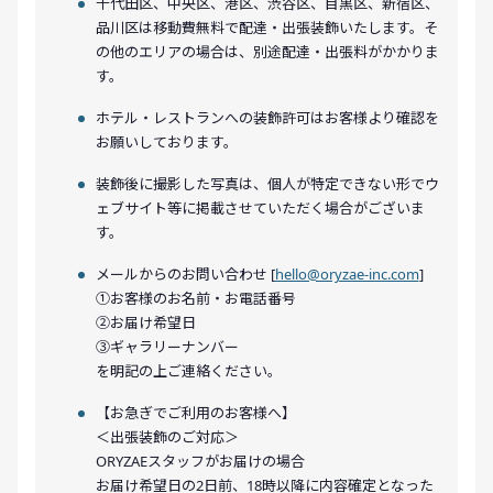
千代田区、中央区、港区、渋谷区、目黒区、新宿区、
品川区は移動費無料で配達・出張装飾いたします。そ
の他のエリアの場合は、別途配達・出張料がかかりま
す。
ホテル・レストランへの装飾許可はお客様より確認を
お願いしております。
装飾後に撮影した写真は、個人が特定できない形でウ
ェブサイト等に掲載させていただく場合がございま
す。
メールからのお問い合わせ [
hello@oryzae-inc.com
]
①お客様のお名前・お電話番号
②お届け希望日
③ギャラリーナンバー
を明記の上ご連絡ください。
【お急ぎでご利用のお客様へ】
＜出張装飾のご対応＞
ORYZAEスタッフがお届けの場合
お届け希望日の2日前、18時以降に内容確定となった