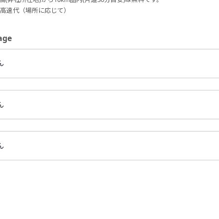
円＋高速代（場所に応じて）
ge
ん
ん
ん