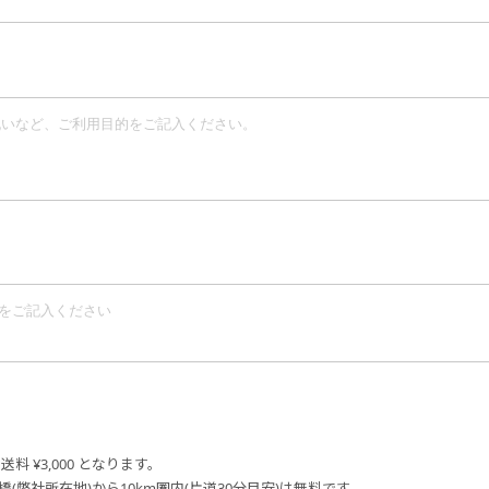
料 ¥3,000 となります。
橋(弊社所在地)から10km圏内(片道30分目安)は無料です。