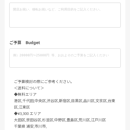
ご予算 Budget
ご予算検討の際にご参考ください。
＜送料について＞
◆無料エリア
港区,千代田,中央区,渋谷区,新宿区,目黒区,品川区,文京区,台東
区,江東区
◆¥3,300 エリア
大田区,世田谷区,杉並区,中野区,豊島区,荒川区,江戸川区
千葉県 浦安,市川市,