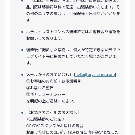
千代田区、中央区、港区、渋谷区、目黒区、新宿区、
品川区は移動費無料で配達・出張装飾いたします。そ
の他のエリアの場合は、別途配達・出張料がかかりま
す。
ホテル・レストランへの装飾許可はお客様より確認を
お願いしております。
装飾後に撮影した写真は、個人が特定できない形でウ
ェブサイト等に掲載させていただく場合がございま
す。
メールからのお問い合わせ [
hello@oryzae-inc.com
]
①お客様のお名前・お電話番号
②お届け希望日
③ギャラリーナンバー
を明記の上ご連絡ください。
【お急ぎでご利用のお客様へ】
＜出張装飾のご対応＞
ORYZAEスタッフがお届けの場合
お届け希望日の2日前、18時以降に内容確定となった