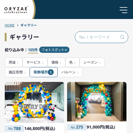
HOME
ギャラリー
ギャラリー
絞り込み中：
105件
フォトスポット
用途
サービス
価格
色
シーズン
施設形態
装飾場所
バルーン
1
275
91,000円(税込)
788
146,800円(税込)