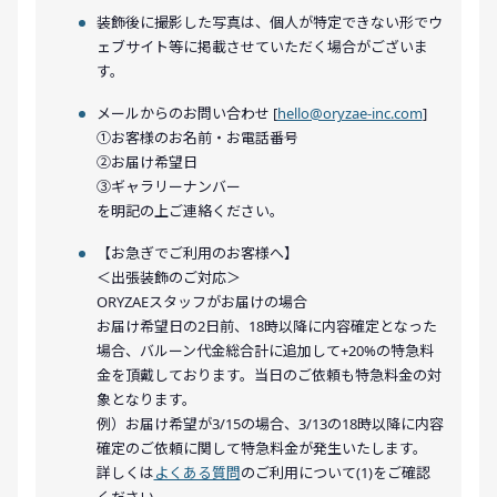
装飾後に撮影した写真は、個人が特定できない形でウ
ェブサイト等に掲載させていただく場合がございま
す。
メールからのお問い合わせ [
hello@oryzae-inc.com
]
①お客様のお名前・お電話番号
②お届け希望日
③ギャラリーナンバー
を明記の上ご連絡ください。
【お急ぎでご利用のお客様へ】
＜出張装飾のご対応＞
ORYZAEスタッフがお届けの場合
お届け希望日の2日前、18時以降に内容確定となった
場合、バルーン代金総合計に追加して+20%の特急料
金を頂戴しております。当日のご依頼も特急料金の対
象となります。
例）お届け希望が3/15の場合、3/13の18時以降に内容
確定のご依頼に関して特急料金が発生いたします。
詳しくは
よくある質問
のご利用について(1)をご確認