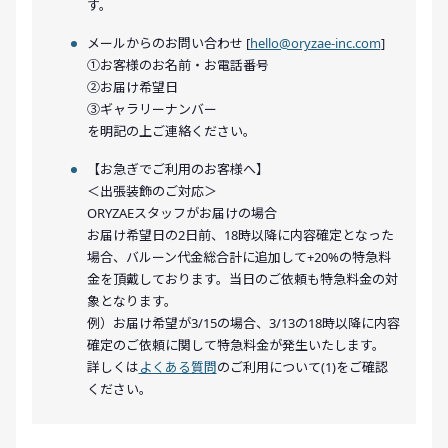
す。
メールからのお問い合わせ [
hello@oryzae-inc.com
]
①お客様のお名前・お電話番号
②お届け希望日
③ギャラリーナンバー
を明記の上ご連絡ください。
【お急ぎでご利用のお客様へ】
＜出張装飾のご対応＞
ORYZAEスタッフがお届けの場合
お届け希望日の2日前、18時以降に内容確定となった
場合、バルーン代金総合計に追加して+20%の特急料
金を頂戴しております。当日のご依頼も特急料金の対
象となります。
例）お届け希望が3/15の場合、3/13の18時以降に内容
確定のご依頼に関して特急料金が発生いたします。
詳しくは
よくある質問
のご利用について(1)をご確認
ください。