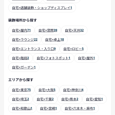
自宅×店舗装飾・ショップディスプレイ
1
装飾場所から探す
自宅×屋内
71
自宅×窓際
39
自宅×天井
32
自宅×ラウンジ
22
自宅×卓上
18
自宅×エントランス・入り口
9
自宅×ロビー
5
自宅×階段
2
自宅×フォトスポット
1
自宅×屋外
1
自宅×ガーデン
1
エリアから探す
自宅×東京
75
自宅×大阪
5
自宅×神奈川
4
自宅×埼玉
2
自宅×千葉
2
自宅×熊本
2
自宅×愛知
1
自宅×和歌山
1
自宅×宮崎
1
自宅×六本木・麻布
1