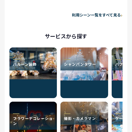
利用シーン一覧をすべて見る
サービスから探す
バルーン装飾
シャンパンタワー
パフォー
フラワーデコレーショ
撮影・カメラマン
ケータリ
ン