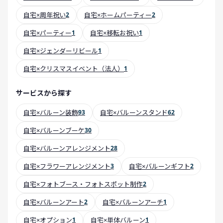
自宅×周年祝い
2
自宅×ホームパーティー
2
自宅×パーティー
1
自宅×移転お祝い
1
自宅×ジェンダーリビール
1
自宅×クリスマスイベント（法人）
1
サービスから探す
自宅×バルーン装飾
93
自宅×バルーンスタンド
62
自宅×バルーンブーケ
30
自宅×バルーンアレンジメント
28
自宅×フラワーアレンジメント
3
自宅×バルーンギフト
2
自宅×フォトブース・フォトスポット制作
2
自宅×バルーンアート
2
自宅×バルーンアーチ
1
自宅×オプション
1
自宅×単体バルーン
1