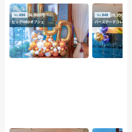
36,000円
20,350円
686
848
(税込)
(税
ビッグHBDオブジェ
バースデーデコレーシ