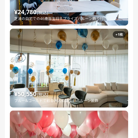
¥24,780
(税込)
芝浦の自宅での46歳誕生日サプライズバルーン飾り付け
+1枚
¥50,550
(税込)
ブルー&ゴールドで彩る大人の誕生日バルーン装飾