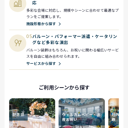
応
多彩な会場に対応し、規模やシーンに合わせて最適なプ
ランをご提案します。
施設形態から探す
05
バルーン・パフォーマー派遣・ケータリン
グなど多彩な演出
バルーン装飾はもちろん、お祝いに関わる幅広いサービ
スを自由に組み合わせられます。
サービスから探す
ご利用シーンから探す
記念日
ウェルカムベビー・出
社内イベ
産お祝い
飾