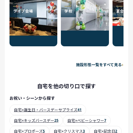
ライブ会場
学校
宴会場
施設形態一覧をすべて見る
自宅を他の切り口で探す
お祝い・シーンから探す
自宅×誕生日・バースデーサプライズ
41
自宅×キッズバースデー
25
自宅×ベビーシャワー
7
自宅×プロポーズ
5
自宅×クリスマス
3
自宅×記念日
2