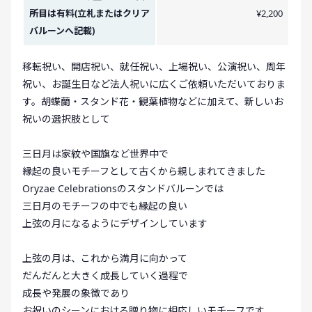
所目は有料(立札またはクリア
¥2,200
バルーンへ記載)
移転祝い、開店祝い、就任祝い、上場祝い、公演祝い、周年
祝い、お誕生日など法人祝いに広くご依頼いただいておりま
す。胡蝶蘭・スタンド花・観葉植物などに加えて、新しいお
祝いの選択肢として
三日月は家紋や国旗など世界中で
縁起の良いモチーフとして古くから親しまれてきました
Oryzae Celebrationsのスタンドバルーンでは
三日月のモチーフの中でも縁起の良い
上弦の月になるようにデザインしています
上弦の月は、これから満月に向かって
だんだんと大きく成長していく過程で
成長や発展の象徴であり
お祝いのシーンにおける贈り物に相応しいモチーフです