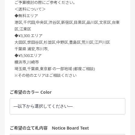
ご予算検討の際にご参考ください。
＜送料について＞
◆無料エリア
港区,千代田,中央区,渋谷区,新宿区,目黒区,品川区,文京区,台東
区,江東区
◆¥3,300 エリア
大田区,世田谷区,杉並区,中野区,豊島区,荒川区,江戸川区
千葉県 浦安,市川市,
◆¥5,500エリア
横浜市,川崎市
埼玉県,千葉県,東京都 の一部地域 (都度ご相談)
※その他のエリアはご相談ください
ご希望のカラー Color
ご希望の立て札内容 Notice Board Text