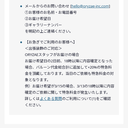
メールからのお問い合わせ [
hello@oryzae-inc.com
]
①お客様のお名前・お電話番号
②お届け希望日
③ギャラリーナンバー
を明記の上ご連絡ください。
【お急ぎでご利用のお客様へ】
＜出張装飾のご対応＞
ORYZAEスタッフがお届けの場合
お届け希望日の2日前、18時以降に内容確定となった
場合、バルーン代金総合計に追加して+20%の特急料
金を頂戴しております。当日のご依頼も特急料金の対
象となります。
例）お届け希望が3/15の場合、3/13の18時以降に内容
確定のご依頼に関して特急料金が発生いたします。
詳しくは
よくある質問
のご利用について(1)をご確認
ください。