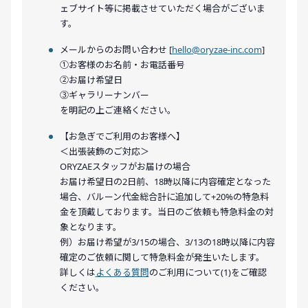
ェブサイト等に掲載させていただく場合がございま
す。
メールからのお問い合わせ [
hello@oryzae-inc.com
]
①お客様のお名前・お電話番号
②お届け希望日
③ギャラリーナンバー
を明記の上ご連絡ください。
【お急ぎでご利用のお客様へ】
＜出張装飾のご対応＞
ORYZAEスタッフがお届けの場合
お届け希望日の2日前、18時以降に内容確定となった
場合、バルーン代金総合計に追加して+20%の特急料
金を頂戴しております。当日のご依頼も特急料金の対
象となります。
例）お届け希望が3/15の場合、3/13の18時以降に内容
確定のご依頼に関して特急料金が発生いたします。
詳しくは
よくある質問
のご利用について(1)をご確認
ください。