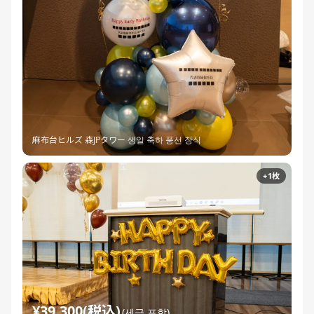
麻布台ヒルズ 森JPタワー 생일 축하 풍선 장식
+1枚
¥39,300(税込)
(세금 포함)