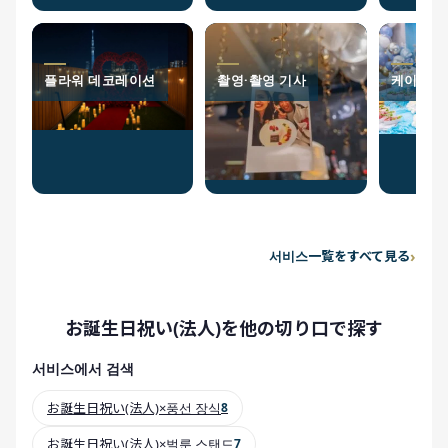
플라워 데코레이션
촬영·촬영 기사
케이터링
서비스一覧をすべて見る
お誕生日祝い(法人)を他の切り口で探す
서비스에서 검색
お誕生日祝い(法人)×풍선 장식
8
お誕生日祝い(法人)×벌룬 스탠드
7