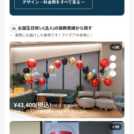
デザイン・料金例をすべて見る
お誕生日祝い(法人)の装飾実績から探す
実際にお届けした事例です！アイデアの参考に！
+2枚
¥43,400(税込)
(세금 포함)
ホテル コメント横浜関내 생일 축하 풍선 장식
+1枚