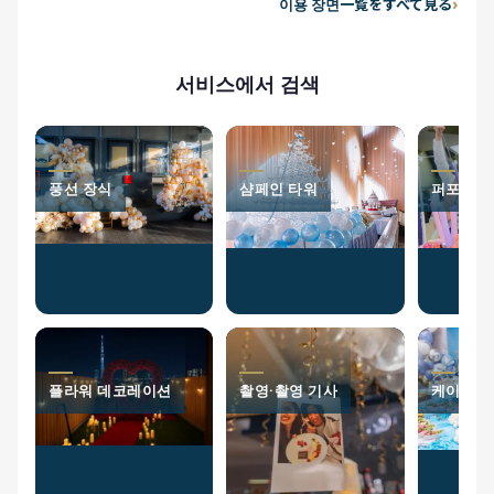
이용 장면一覧をすべて見る
서비스에서 검색
풍선 장식
샴페인 타워
퍼포머
플라워 데코레이션
촬영·촬영 기사
케이터링