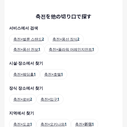
축전を他の切り口で探す
서비스에서 검색
축전×벌룬 스탠드
2
축전×풍선 장식
2
축전×풍선 전보
1
축전×플라워 어레인지먼트
1
시설·장소에서 찾기
축전×웨딩홀
1
축전×호텔
1
장식 장소에서 찾기
축전×로비
2
축전×입구
1
지역에서 찾기
축전×도쿄
1
축전×오키나와
1
축전×新宿
1