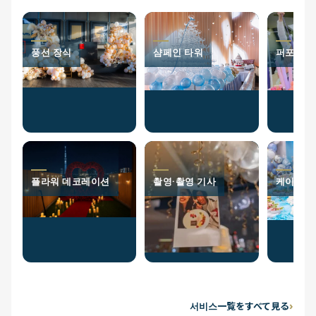
풍선 장식
샴페인 타워
퍼포머
플라워 데코레이션
촬영·촬영 기사
케이터링
서비스一覧をすべて見る