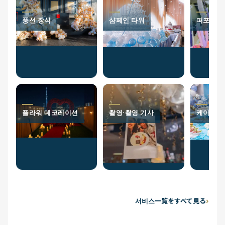
풍선 장식
샴페인 타워
퍼포머
플라워 데코레이션
촬영·촬영 기사
케이터링
서비스一覧をすべて見る