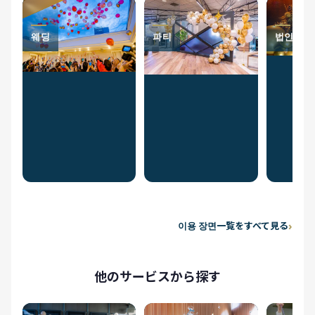
웨딩
파티
법인 축하
이용 장면一覧をすべて見る
他のサービスから探す