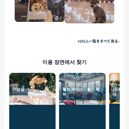
서비스一覧をすべて見る
이용 장면에서 찾기
기념일
웰컴 베이비・출산 축
사내 이벤
하
식