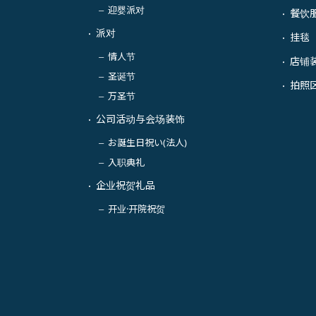
迎婴派对
－
餐饮
・
派对
・
挂毯
・
情人节
－
店铺
・
圣诞节
－
拍照
・
万圣节
－
公司活动与会场装饰
・
お誕生日祝い(法人)
－
入职典礼
－
企业祝贺礼品
・
开业·开院祝贺
－