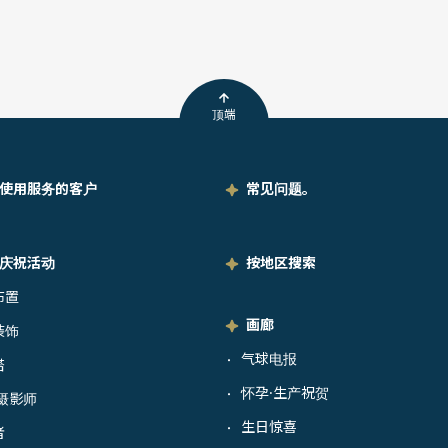
顶端
使用服务的客户
常见问题。
庆祝活动
按地区搜索
布置
画廊
装饰
气球电报
・
塔
怀孕·生产祝贺
・
摄影师
生日惊喜
・
者