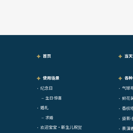
首页
当天
使用场景
各种
纪念日
气球
・
・
生日·惊喜
鲜花
－
・
婚礼
香槟
・
・
求婚
摄影·
－
・
欢迎宝宝・新生儿祝贺
・
表演
・