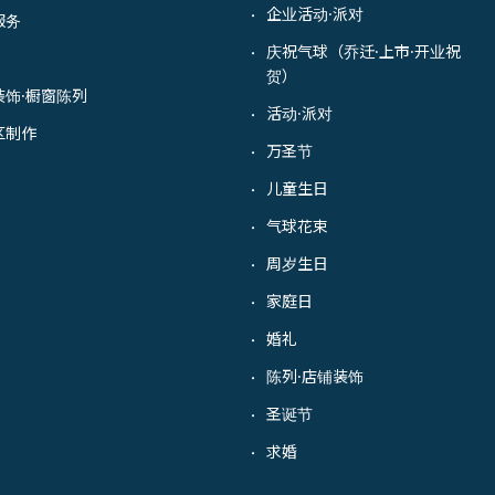
企业活动·派对
・
服务
庆祝气球（乔迁·上市·开业祝
・
贺）
装饰·橱窗陈列
活动·派对
・
区制作
万圣节
・
儿童生日
・
气球花束
・
周岁生日
・
家庭日
・
婚礼
・
陈列·店铺装饰
・
圣诞节
・
求婚
・