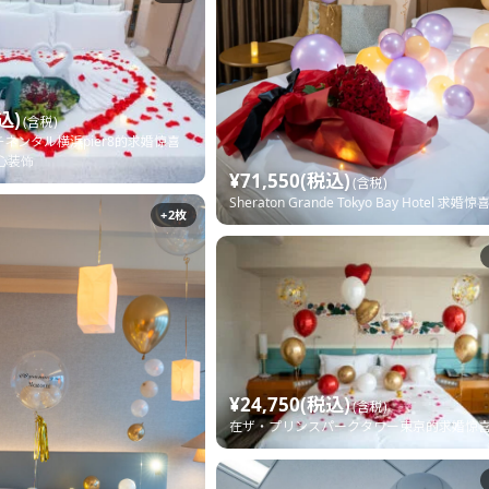
込)
(含税)
ネンタル横浜pier8的求婚惊喜
心装饰
¥71,550(税込)
(含税)
Sheraton Grande Tokyo Bay Hotel 求婚
+2枚
¥24,750(税込)
(含税)
在ザ・プリンスパークタワー東京的求婚惊