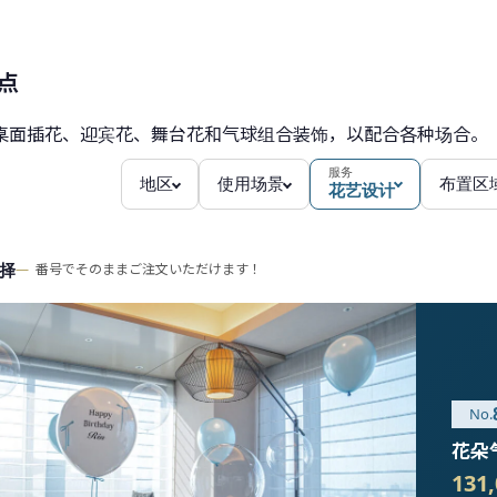
点
桌面插花、迎宾花、舞台花和气球组合装饰，以配合各种场合。
服务
地区
使用场景
布置区
花艺设计
择
番号でそのままご注文いただけます！
花朵
131