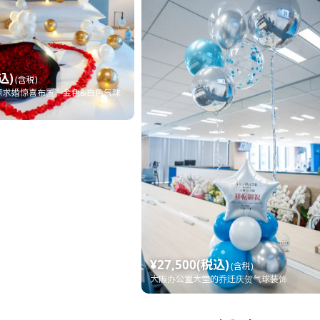
込)
(含税)
京求婚惊喜布置｜金色&白色气球
¥27,500(税込)
(含税)
大阪办公室大堂的乔迁庆贺气球装饰