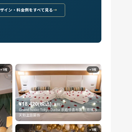
デザイン・料金例をすべて見る
+1枚
+1枚
¥18,420(税込)
(含税)
Grand Nikko Tokyo Daiba 求婚惊喜布置 红玫瑰与
天鹅主题装饰
+1枚