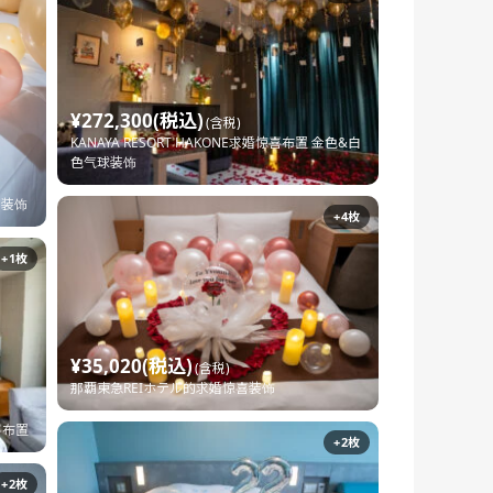
¥272,300(税込)
(含税)
KANAYA RESORT HAKONE求婚惊喜布置 金色&白
色气球装饰
惊喜装饰
+4枚
+1枚
¥35,020(税込)
(含税)
那覇東急REIホテル的求婚惊喜装饰
喜布置
+2枚
+2枚