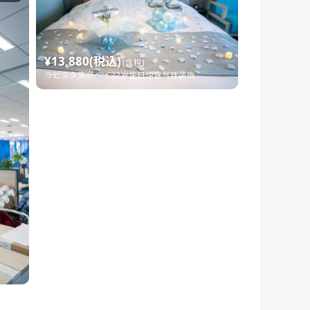
¥13,880(税込)
(含税)
ラビスタ東京ベイ22岁生日惊喜气球装饰