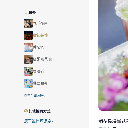
服务
气球布置
鲜花装饰
香槟塔
摄影·摄影师
表演者
餐饮服务
›
查看全部服务
其他搜索方式
按布置区域搜索
›
插花是将鲜花