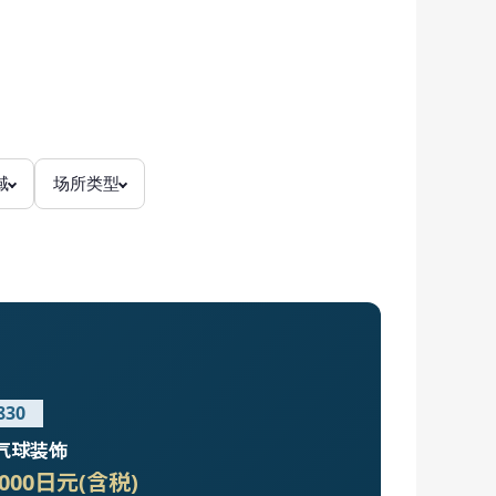
域
场所类型
830
气球装饰
,000日元(含税)