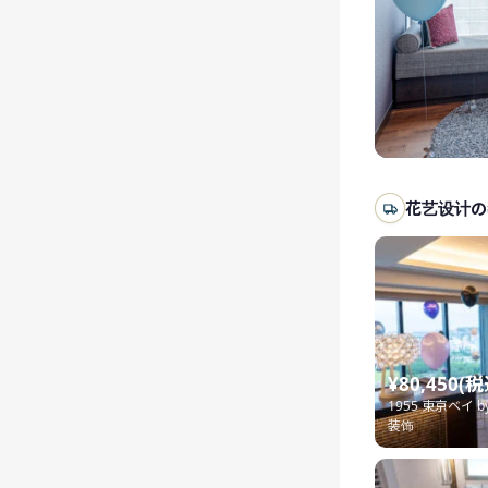
花艺设计の
¥80,450(税
1955 東京ベイ
装饰