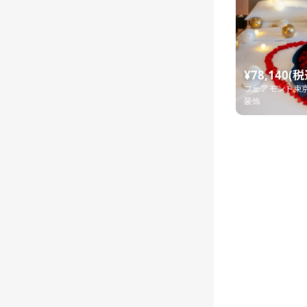
¥78,140(税
フェアモント東
装饰