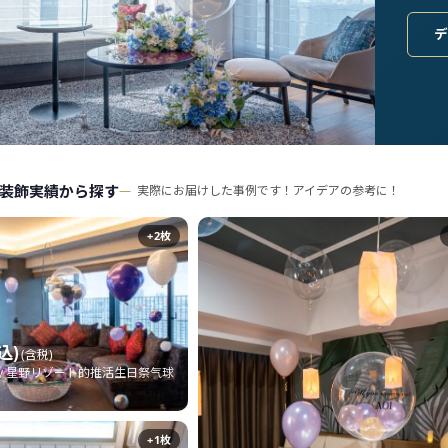
装飾実績から探す
実際にお届けした事例です！アイデアの参考に！
+2枚
込)
(含税)
 by 星野リゾート的推活生日祭气球
+1枚