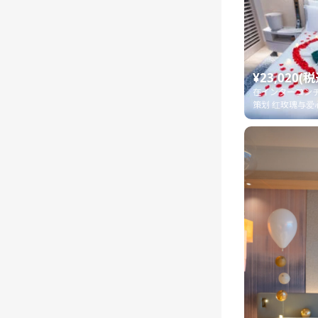
¥23,020(税
在インターコンチ
策划 红玫瑰与爱