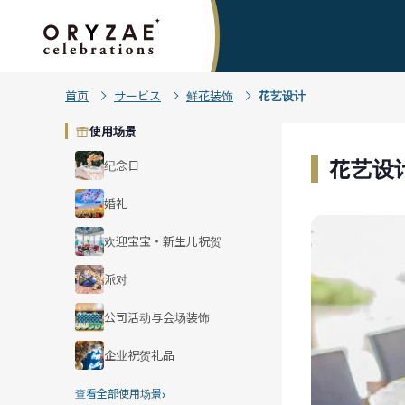
首页
サービス
鲜花装饰
花艺设计
使用场景
花艺设
纪念日
婚礼
欢迎宝宝・新生儿祝贺
派对
公司活动与会场装饰
企业祝贺礼品
›
查看全部使用场景