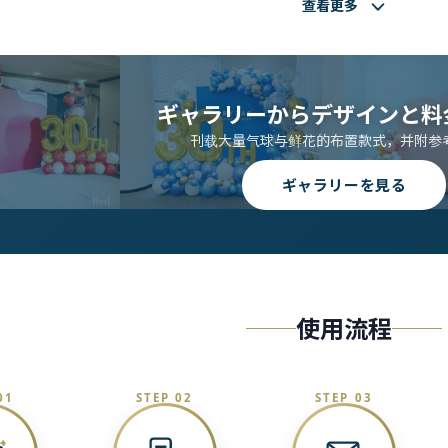
查看更多
ギャラリーからデザインと料
刊载大量气球与鲜花的布置款式，并附参
ギャラリーを見る
使用流程
01
STEP 02
STEP 03