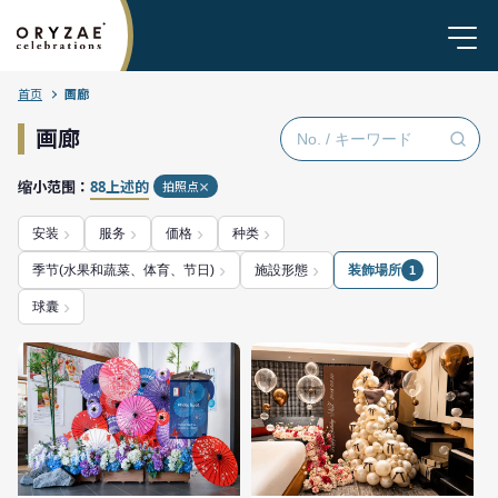
首页
画廊
画廊
缩小范围：
88上述的
拍照点
安装
服务
価格
种类
季节(水果和蔬菜、体育、节日)
施設形態
装飾場所
1
球囊