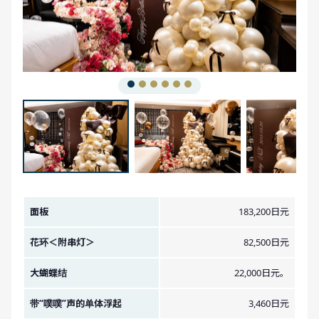
金额图像。
面板
183,200日元
花环＜附串灯＞
82,500日元
大蝴蝶结
22,000日元。
带“噗噗”声的单体浮起
3,460日元