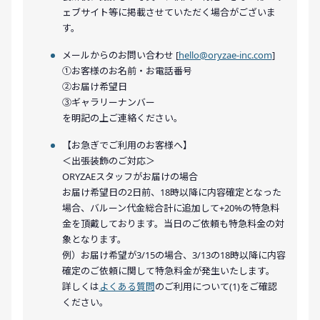
ェブサイト等に掲載させていただく場合がございま
す。
メールからのお問い合わせ [
hello@oryzae-inc.com
]
①お客様のお名前・お電話番号
②お届け希望日
③ギャラリーナンバー
を明記の上ご連絡ください。
【お急ぎでご利用のお客様へ】
＜出張装飾のご対応＞
ORYZAEスタッフがお届けの場合
お届け希望日の2日前、18時以降に内容確定となった
場合、バルーン代金総合計に追加して+20%の特急料
金を頂戴しております。当日のご依頼も特急料金の対
象となります。
例）お届け希望が3/15の場合、3/13の18時以降に内容
確定のご依頼に関して特急料金が発生いたします。
詳しくは
よくある質問
のご利用について(1)をご確認
ください。