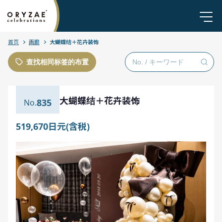
首页
画廊
大蝴蝶结＋花卉装饰
查找相同标签的布置
大蝴蝶结＋花卉装饰
835
519,670日元(含税)