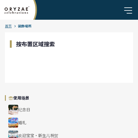
首页
装飾場所
按布置区域搜索
室内
天花板
桌面
大堂
窗边
入口
休息室
舞台
拍照点
会议室
婚宴会场
迎宾区
户外
楼梯
花园
屋顶
露台
新人主桌
泳池畔
教堂
使用场景
纪念日
婚礼
欢迎宝宝・新生儿祝贺