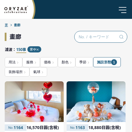
家
畫廊
畫廊
濾波：
150事
家中
用法
服務
価格
顏色
季節
施設形態
1
装飾場所
氣球
1163
18,880日圓(含稅)
1164
16,570日圓(含稅)