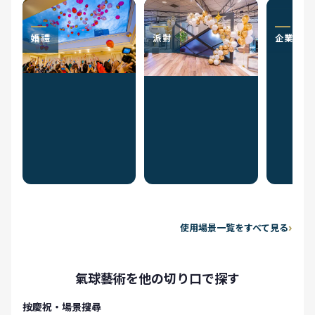
婚禮
派對
企業祝賀
使用場景一覧をすべて見る
氣球藝術を他の切り口で探す
按慶祝・場景搜尋