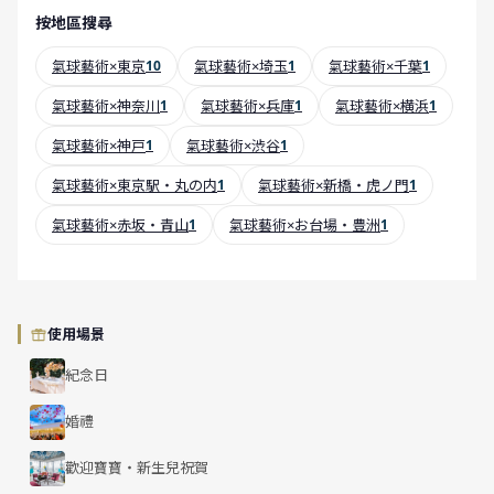
按地區搜尋
氣球藝術×東京
10
氣球藝術×埼玉
1
氣球藝術×千葉
1
氣球藝術×神奈川
1
氣球藝術×兵庫
1
氣球藝術×横浜
1
氣球藝術×神戸
1
氣球藝術×渋谷
1
氣球藝術×東京駅・丸の内
1
氣球藝術×新橋・虎ノ門
1
氣球藝術×赤坂・青山
1
氣球藝術×お台場・豊洲
1
使用場景
紀念日
婚禮
歡迎寶寶・新生兒祝賀