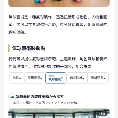
氣球藝術是一種氣球製作，透過扭動形成動物、人物和圖
案。它可以在會場進行示範，並分發給賓客，創造參與的
趣味體驗。
氣球藝術裝飾點
我們可以提供氣球藝術示範、主題氣球、角色氣球和裝飾
性氣球物件，作為場地製作的一部分，配合場景。
服務
地區
使用場景
佈置區域
場所類型
氣球藝術
氣球藝術の装飾実績から探す
実際にお届けした事例です！アイデアの参考に！
+6枚