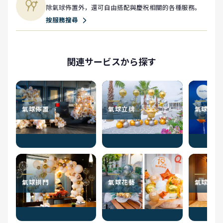
除氣球佈置外，還可自由搭配與慶祝相關的各種服務。
按服務搜尋
関連サービスから探す
氣球佈置
氣球立牌
氣球花束
氣球拱門
氣球花藝
氣球電報