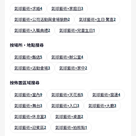
氣球藝術×求婚
4
氣球藝術×家庭日
3
氣球藝術×公司活動與會場裝飾
2
氣球藝術×生日·驚喜
2
氣球藝術×入職典禮
2
氣球藝術×兒童生日
1
按場所・地點搜尋
氣球藝術×飯店
5
氣球藝術×辦公室
4
氣球藝術×活動會場
3
氣球藝術×家中
2
按佈置區域搜尋
氣球藝術×室內
9
氣球藝術×天花板
5
氣球藝術×窗邊
4
氣球藝術×舞台
3
氣球藝術×入口
3
氣球藝術×大廳
3
氣球藝術×休息室
3
氣球藝術×桌面
2
氣球藝術×迎賓區
2
氣球藝術×拍照點
1