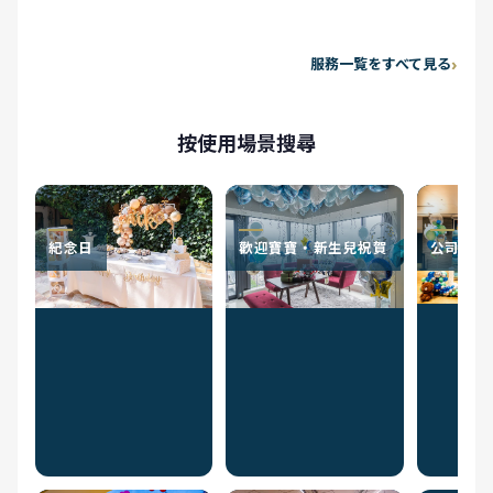
服務一覧をすべて見る
按使用場景搜尋
紀念日
歡迎寶寶・新生兒祝賀
公司活動