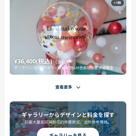
+1枚
¥36,400(税込)
（含稅）
ザ・プリンスパークタワー東京 紅色&粉色氣球佈置 求婚驚喜
查看更多
ギャラリーからデザインと料金を探す
刊載大量氣球與鮮花的佈置款式，並附參考價格。
ギャラリーを見る