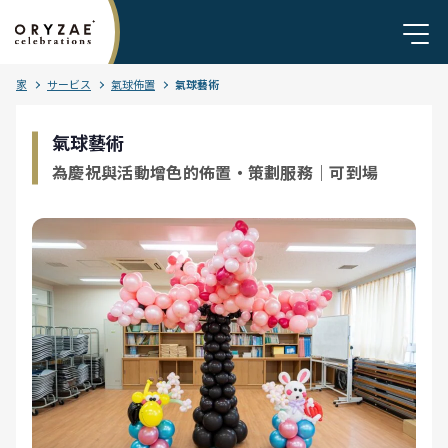
家
サービス
氣球佈置
氣球藝術
氣球藝術
為慶祝與活動增色的佈置・策劃服務｜可到場