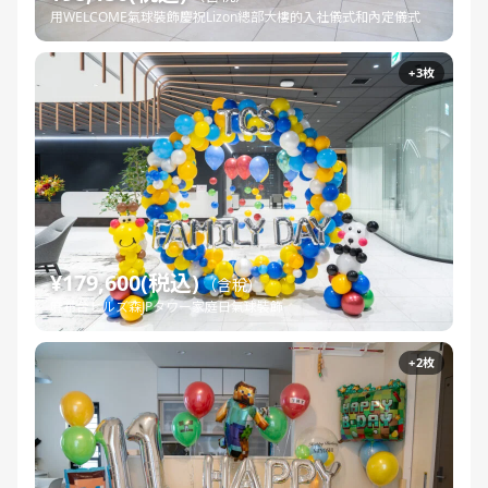
用WELCOME氣球裝飾慶祝Lizon總部大樓的入社儀式和內定儀式
+3枚
¥179,600(税込)
（含稅）
麻布台ヒルズ森JPタワー家庭日氣球裝飾
+2枚