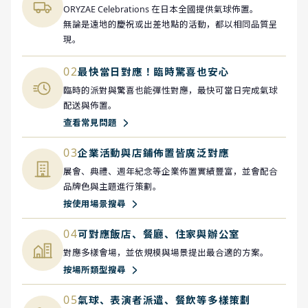
ORYZAE Celebrations 在日本全國提供氣球佈置。
無論是遠地的慶祝或出差地點的活動，都以相同品質呈
現。
02
最快當日對應！臨時驚喜也安心
臨時的派對與驚喜也能彈性對應，最快可當日完成氣球
配送與佈置。
查看常見問題
03
企業活動與店鋪佈置皆廣泛對應
展會、典禮、週年紀念等企業佈置實績豐富，並會配合
品牌色與主題進行策劃。
按使用場景搜尋
04
可對應飯店、餐廳、住家與辦公室
對應多樣會場，並依規模與場景提出最合適的方案。
按場所類型搜尋
05
氣球、表演者派遣、餐飲等多樣策劃