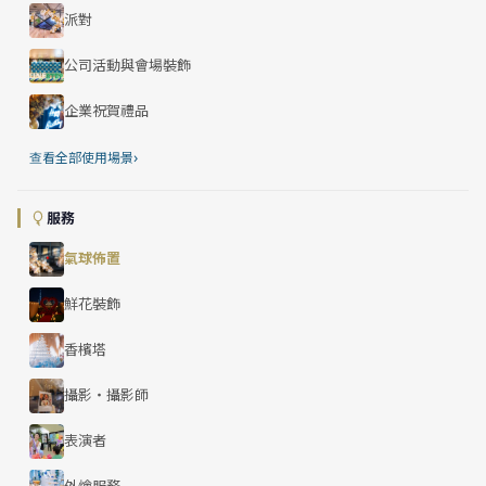
派對
公司活動與會場裝飾
企業祝賀禮品
›
查看全部使用場景
服務
氣球佈置
鮮花裝飾
香檳塔
攝影・攝影師
表演者