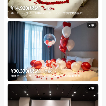
¥14,920(税込)
（含稅）
ホテル ラ・スイート神戸ハーバーランド的求婚驚喜裝飾
+1枚
¥30,370(税込)
（含稅）
相鉄ホテルズ ザ・スプラジール 横浜求婚驚喜氣球裝飾
+2枚