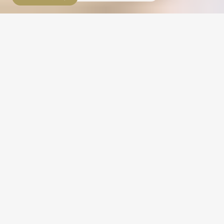
大約
在慶祝的時刻，我們與您同在。
Oryzae Celebrations 是一家以氣球裝飾起家的慶典專賣店。
根據指定的日期和時間，我們的工作人員將氣球裝飾、氣球藝術、
香檳塔、鮮花裝飾、面板、餐桌裝飾等送到您的家中、酒店、餐
廳、辦公室等，並在現場完成裝飾（出差裝飾）。
因此，您所要做的就是享受這一刻。
我們接受全國範圍內的商務旅行裝飾，例如東京、橫濱、大阪、名
古屋、福岡、仙台、札幌和沖繩。