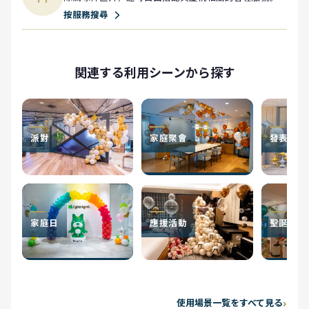
按服務搜尋
関連する利用シーンから探す
派對
家庭聚會
發表會
家庭日
應援活動
聖誕節
使用場景一覧をすべて見る