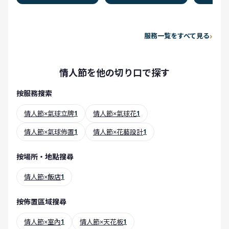
服務一覧をすべて見る
情人節を他の切り口で探す
按服務搜索
情人節×氣球立牌
1
情人節×氣球花
1
情人節×氣球佈置
1
情人節×花藝設計
1
按場所・地點搜尋
情人節×飯店
1
按佈置區域搜尋
情人節×室內
1
情人節×天花板
1