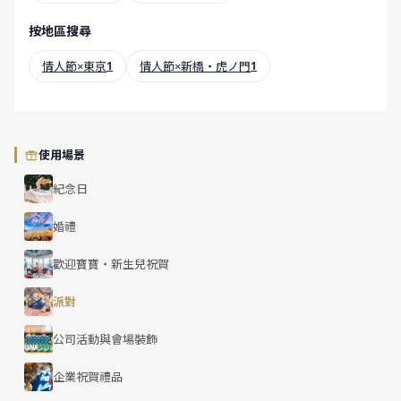
按地區搜尋
情人節×東京
1
情人節×新橋・虎ノ門
1
使用場景
紀念日
婚禮
歡迎寶寶・新生兒祝賀
派對
公司活動與會場裝飾
企業祝賀禮品