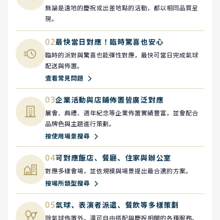
無論是遠地的慶祝或出差地點的活動，都以相同品質呈
現。
02
最快當日對應！臨時驚喜也安心
臨時的派對與驚喜也能彈性對應，最快可當日完成氣球
配送與佈置。
查看常見問題
03
企業活動與店鋪佈置皆廣泛對應
展會、典禮、週年紀念等企業佈置實績豐富，並會配合
品牌色與主題進行策劃。
按使用場景搜尋
04
可對應飯店、餐廳、住家與辦公室
對應多樣會場，並依規模與場景提出最合適的方案。
按場所類型搜尋
05
氣球、表演者派遣、餐飲等多樣策劃
除氣球佈置外，還可自由搭配與慶祝相關的各種服務。