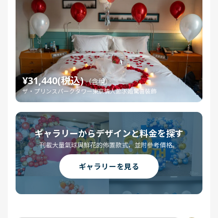
¥31,440(税込)
（含稅）
ザ・プリンスパークタワー東京情人節求婚驚喜裝飾
ギャラリーからデザインと料金を探す
刊載大量氣球與鮮花的佈置款式，並附參考價格。
ギャラリーを見る