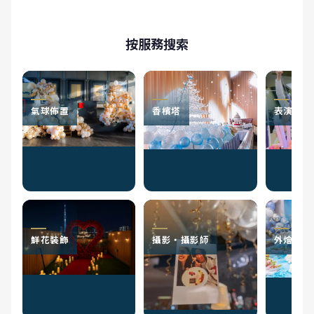
按服務搜索
氣球佈置
香檳塔
表演者
鮮花裝飾
攝影・攝影師
外燴服務