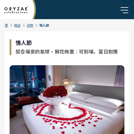
家
用途
派對
情人節
情人節
契合場景的氣球・鮮花佈置｜可到場、當日對應