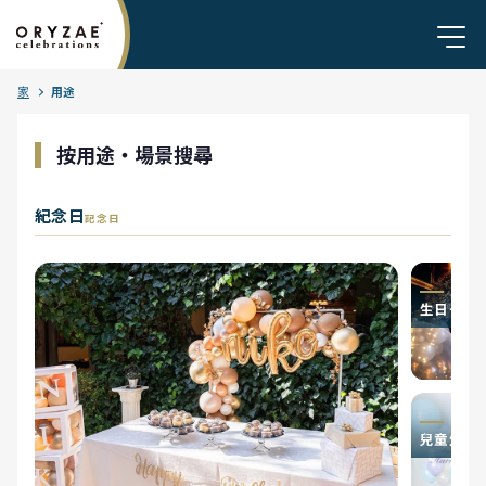
家
用途
按用途・場景搜尋
紀念日
記念日
生日·驚喜
兒童生日