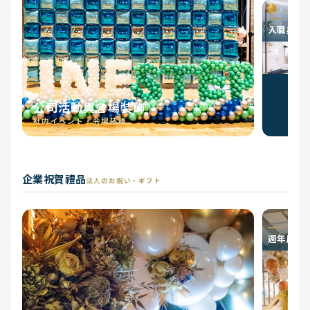
入職典禮
公司活動與會場裝飾
社内イベント・会場装飾
企業祝賀禮品
法人のお祝い・ギフト
週年慶祝