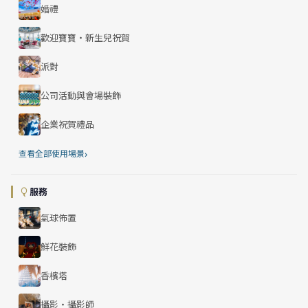
婚禮
歡迎寶寶・新生兒祝賀
派對
公司活動與會場裝飾
企業祝賀禮品
›
查看全部使用場景
服務
氣球佈置
鮮花裝飾
香檳塔
攝影・攝影師