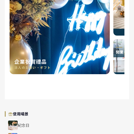
開業·開院
企業祝賀禮品
法人のお祝い・ギフト
使用場景
紀念日