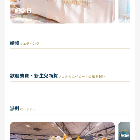
紀念日
記念日
婚禮
婚禮
二次會
求婚
ウェディング
ウェディング
二次会
プロポーズ
歡迎寶寶・新生兒祝賀
歡迎寶寶・新生兒祝賀
性別揭曉
迎嬰派對
ウェルカムベビー・出産お祝い
ウェルカムベビー・出産お祝
い
ジェンダーリビール
ベビーシャワー
派對
パーティー
家庭日