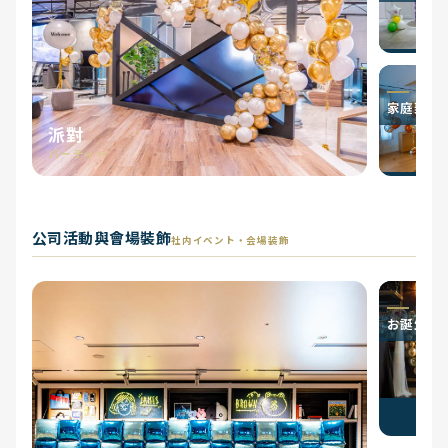
家庭聚會
派對
パーティー
公司活動與會場裝飾
社内イベント・会場装飾
お誕生日祝