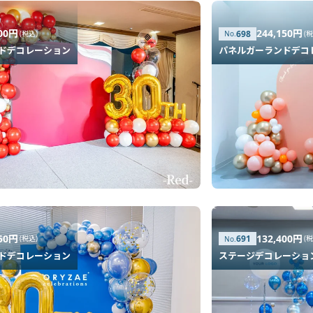
200円
244,150円
698
(税込)
(
ドデコレーション
パネルガーランドデコ
650円
132,400円
691
(税込)
(
ドデコレーション
ステージデコレーショ