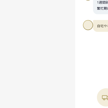
1週間
繁忙期
自宅や