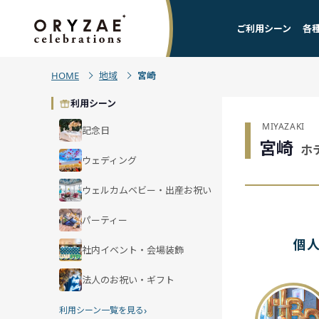
ご利用シーン
各
HOME
地域
宮崎
利用シーン
MIYAZAKI
記念日
宮崎
ホ
ウェディング
ウェルカムベビー・出産お祝い
パーティー
個
社内イベント・会場装飾
法人のお祝い・ギフト
›
利用シーン一覧を見る