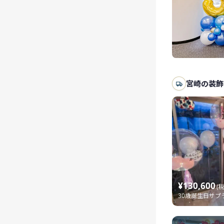
宮崎の装飾
¥130,600
(
30歳誕生日サプ