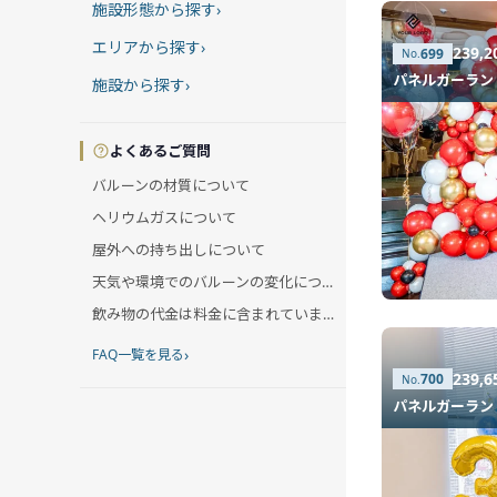
施設形態から探す
›
エリアから探す
›
239,
699
パネルガーラン
施設から探す
›
よくあるご質問
バルーンの材質について
ヘリウムガスについて
屋外への持ち出しについて
天気や環境でのバルーンの変化について
飲み物の代金は料金に含まれていますか?
›
FAQ一覧を見る
239,
700
パネルガーラン