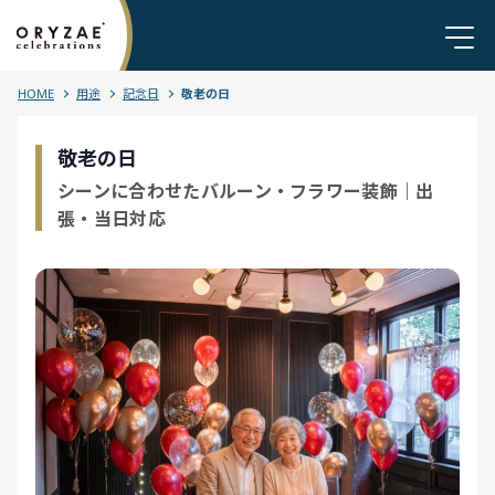
HOME
用途
記念日
敬老の日
敬老の日
シーンに合わせたバルーン・フラワー装飾｜出
張・当日対応