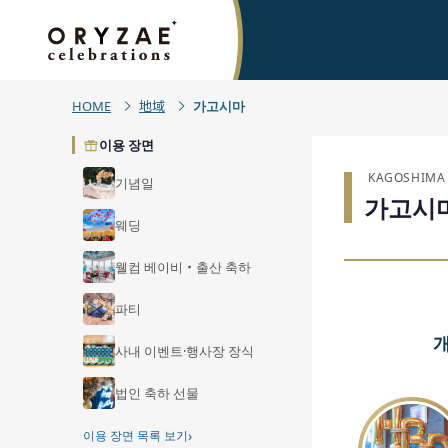
HOME
地域
가고시마
이용 장면
KAGOSHIMA
기념일
가고시
웨딩
웰컴 베이비・출산 축하
파티
사내 이벤트·행사장 장식
법인 축하 선물
›
이용 장면 목록 보기