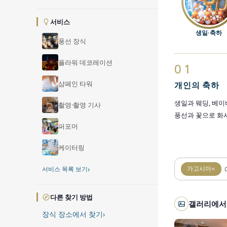
서비스
생일·축하
풍선 장식
플라워 데코레이션
01
샴페인 타워
개인의 축하
생일과 웨딩, 베이
촬영·촬영 기사
풍선과 꽃으로 화
퍼포머
케이터링
›
서비스 목록 보기
가고시마
×
다른 찾기 방법
갤러리에서
장식 장소에서 찾기
›