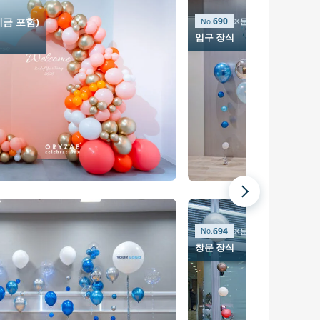
(세금 포함)
690
※문의
입구 장식
694
※문의
창문 장식