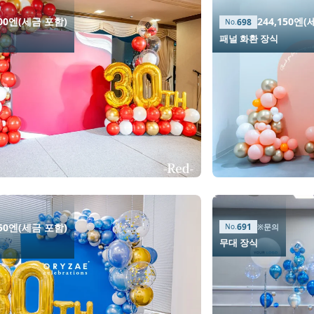
200엔(세금 포함)
244,150엔
698
패널 화환 장식
650엔(세금 포함)
691
※문의
무대 장식