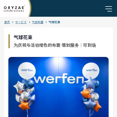
首页
サービス
气球布置
气球花束
气球花束
为庆祝与活动增色的布置·策划服务｜可到场