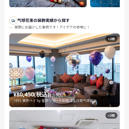
气球花束の装飾実績から探す
実際にお届けした事例です！アイデアの参考に！
+2枚
¥80,450(税込)
(含税)
1955 東京ベイ by 星野リゾート的推活生日祭气球装饰
+2枚