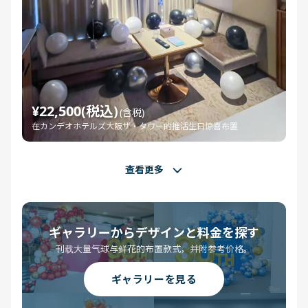
¥22,500(税込)
(含税)
在カンデオホテルズ大阪ザ・タワー的推活生日惊喜布置
查看更多
ギャラリーからデザインと料金を探す
刊载大量气球与鲜花的布置款式，并附参考价格。
ギャラリーを見る