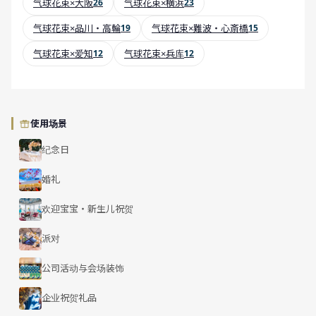
气球花束×大阪
26
气球花束×横浜
23
气球花束×品川・高輪
19
气球花束×難波・心斎橋
15
气球花束×爱知
12
气球花束×兵库
12
使用场景
纪念日
婚礼
欢迎宝宝・新生儿祝贺
派对
公司活动与会场装饰
企业祝贺礼品