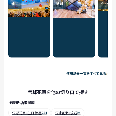
婚礼
派对
企业祝贺
使用场景一覧をすべて見る
气球花束を他の切り口で探す
按庆祝·场景搜索
气球花束×生日·惊喜
224
气球花束×求婚
94