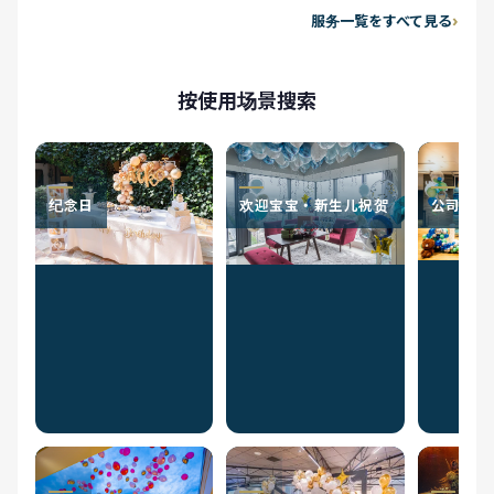
服务一覧をすべて見る
按使用场景搜索
纪念日
欢迎宝宝・新生儿祝贺
公司活动