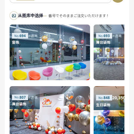
从图库中选择
番号でそのままご注文いただけます！
694
693
※咨询
※咨询
窗饰
舞台装饰
807
20,350日
※咨询
848
舞台装饰
生日装饰