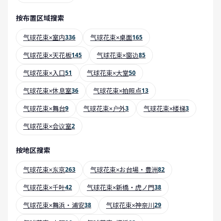
按布置区域搜索
气球花束×室内
336
气球花束×桌面
165
气球花束×天花板
145
气球花束×窗边
85
气球花束×入口
51
气球花束×大堂
50
气球花束×休息室
36
气球花束×拍照点
13
气球花束×舞台
9
气球花束×户外
3
气球花束×楼梯
3
气球花束×会议室
2
按地区搜索
气球花束×东京
263
气球花束×お台場・豊洲
82
气球花束×千叶
42
气球花束×新橋・虎ノ門
38
气球花束×舞浜・浦安
38
气球花束×神奈川
29