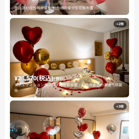
婴儿派对庆祝气球装饰 粉白相间豪华天花板布置
+2枚
¥28,570(税込)
(含税)
東京エディション虎ノ門求婚惊喜布置：红色与金色的浪漫气球装
饰
+3枚