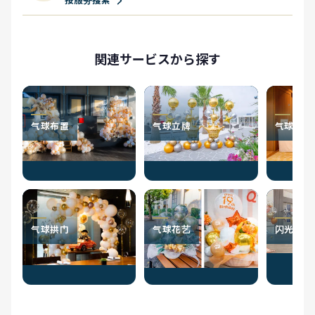
按服务搜索
関連サービスから探す
气球布置
气球立牌
气球电报
气球拱门
气球花艺
闪光气球