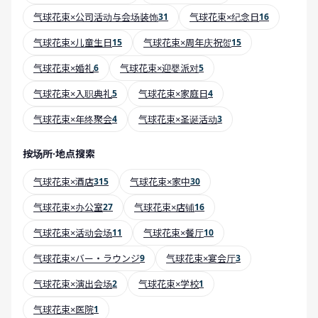
气球花束×公司活动与会场装饰
31
气球花束×纪念日
16
气球花束×儿童生日
15
气球花束×周年庆祝贺
15
气球花束×婚礼
6
气球花束×迎婴派对
5
气球花束×入职典礼
5
气球花束×家庭日
4
气球花束×年终聚会
4
气球花束×圣诞活动
3
按场所·地点搜索
气球花束×酒店
315
气球花束×家中
30
气球花束×办公室
27
气球花束×店铺
16
气球花束×活动会场
11
气球花束×餐厅
10
气球花束×バー・ラウンジ
9
气球花束×宴会厅
3
气球花束×演出会场
2
气球花束×学校
1
气球花束×医院
1