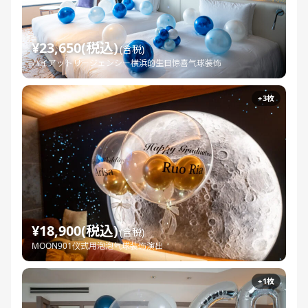
¥23,650(税込)
(含税)
ハイアットリージェンシー横浜的生日惊喜气球装饰
+3枚
¥18,900(税込)
(含税)
MOON901仪式用泡泡气球装饰演出
+1枚