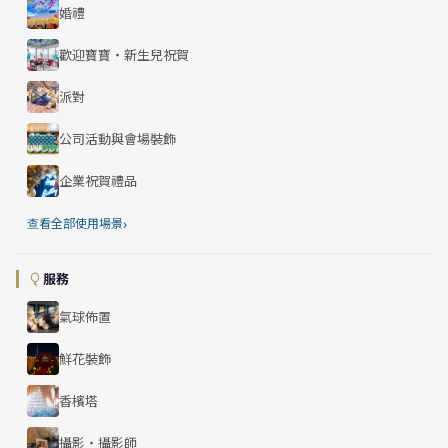
婚禮
歡迎寶寶・新生兒祝賀
派對
公司活動與會場裝飾
企業祝賀禮品
›
查看全部使用場景
服務
氣球佈置
鮮花裝飾
香檳塔
攝影・攝影師