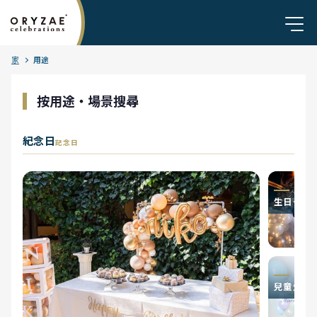
家
用途
按用途・場景搜尋
紀念日
記念日
生日·驚喜
兒童生日