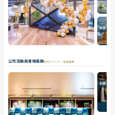
家庭聚會
派對
パーティー
公司活動與會場裝飾
社内イベント・会場装飾
お誕生日祝