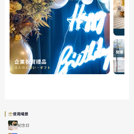
開業·開院
企業祝賀禮品
法人のお祝い・ギフト
使用場景
紀念日