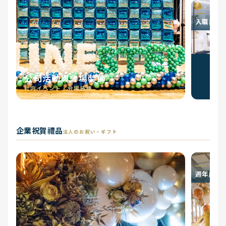
入職典禮
公司活動與會場裝飾
社内イベント・会場装飾
企業祝賀禮品
法人のお祝い・ギフト
週年慶祝