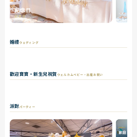
紀念日
記念日
婚禮
婚禮
二次會
求婚
ウェディング
ウェディング
二次会
プロポーズ
歡迎寶寶・新生兒祝賀
歡迎寶寶・新生兒祝賀
性別揭曉
迎嬰派對
ウェルカムベビー・出産お祝い
ウェルカムベビー・出産お祝
い
ジェンダーリビール
ベビーシャワー
派對
パーティー
家庭日