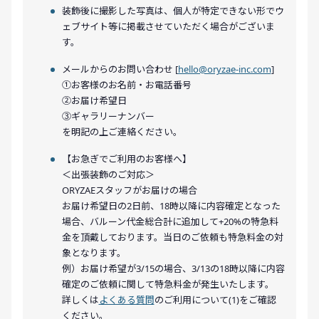
装飾後に撮影した写真は、個人が特定できない形でウ
ェブサイト等に掲載させていただく場合がございま
す。
メールからのお問い合わせ [
hello@oryzae-inc.com
]
①お客様のお名前・お電話番号
②お届け希望日
③ギャラリーナンバー
を明記の上ご連絡ください。
【お急ぎでご利用のお客様へ】
＜出張装飾のご対応＞
ORYZAEスタッフがお届けの場合
お届け希望日の2日前、18時以降に内容確定となった
場合、バルーン代金総合計に追加して+20%の特急料
金を頂戴しております。当日のご依頼も特急料金の対
象となります。
例）お届け希望が3/15の場合、3/13の18時以降に内容
確定のご依頼に関して特急料金が発生いたします。
詳しくは
よくある質問
のご利用について(1)をご確認
ください。