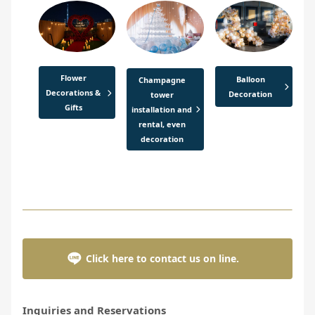
Flower
Balloon
Champagne
Decorations &
Decoration
tower
Gifts
installation and
rental, even
decoration
Click here to contact us on line.
Inquiries and Reservations