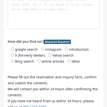
How did you find us?
Required Required
google search
instagram
introduction
X (formerly twitter)
Yahoo search
Bing search
online articles
other
Please fill out the reservation and inquiry form, confirm
and submit the contents.
We will contact you within 24 hours after confirming the
contents.
If you have not heard from us within 24 hours, please
call us at
050-1743-8392
.